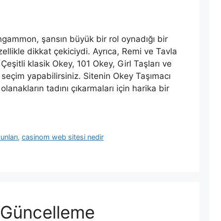
gammon, şansın büyük bir rol oynadığı bir
llikle dikkat çekiciydi. Ayrıca, Remi ve Tavla
Çeşitli klasik Okey, 101 Okey, Girl Taşları ve
eçim yapabilirsiniz. Sitenin Okey Taşımacı
anakların tadını çıkarmaları için harika bir
unları
,
casinom web sitesi nedir
 Güncelleme