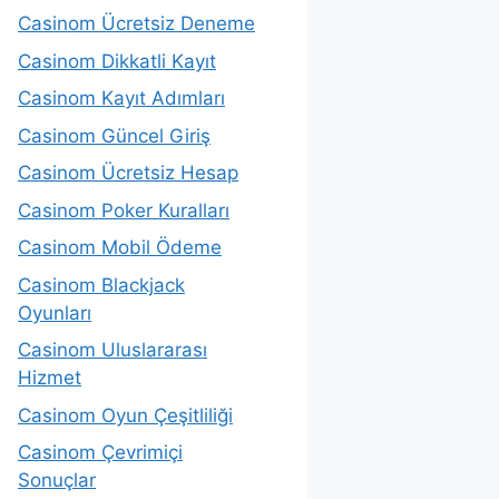
Casinom Ücretsiz Deneme
Casinom Dikkatli Kayıt
Casinom Kayıt Adımları
Casinom Güncel Giriş
Casinom Ücretsiz Hesap
Casinom Poker Kuralları
Casinom Mobil Ödeme
Casinom Blackjack
Oyunları
Casinom Uluslararası
Hizmet
Casinom Oyun Çeşitliliği
Casinom Çevrimiçi
Sonuçlar