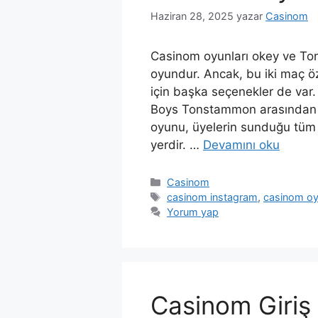
Haziran 28, 2025
yazar
Casinom
Casinom oyunları okey ve Ton
oyundur. Ancak, bu iki maç öze
için başka seçenekler de var. 
Boys Tonstammon arasından s
oyunu, üyelerin sunduğu tüm ol
yerdir. …
Devamını oku
Kategoriler
Casinom
Etiketler
casinom instagram
,
casinom oy
Yorum yap
Casinom Giriş