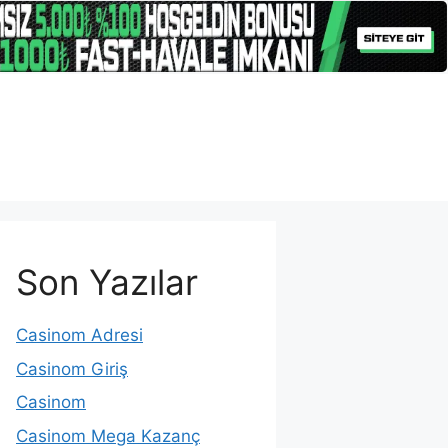
Son Yazılar
Casinom Adresi
Casinom Giriş
Casinom
Casinom Mega Kazanç