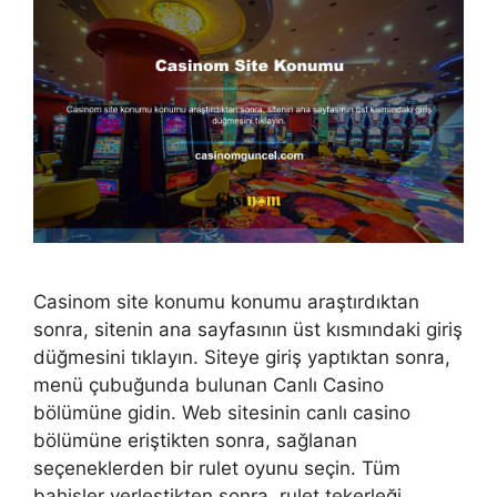
Casinom site konumu konumu araştırdıktan
sonra, sitenin ana sayfasının üst kısmındaki giriş
düğmesini tıklayın. Siteye giriş yaptıktan sonra,
menü çubuğunda bulunan Canlı Casino
bölümüne gidin. Web sitesinin canlı casino
bölümüne eriştikten sonra, sağlanan
seçeneklerden bir rulet oyunu seçin. Tüm
bahisler yerleştikten sonra, rulet tekerleği