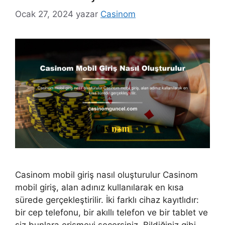
Ocak 27, 2024
yazar
Casinom
Casinom mobil giriş nasıl oluşturulur Casinom
mobil giriş, alan adınız kullanılarak en kısa
sürede gerçekleştirilir. İki farklı cihaz kayıtlıdır:
bir cep telefonu, bir akıllı telefon ve bir tablet ve