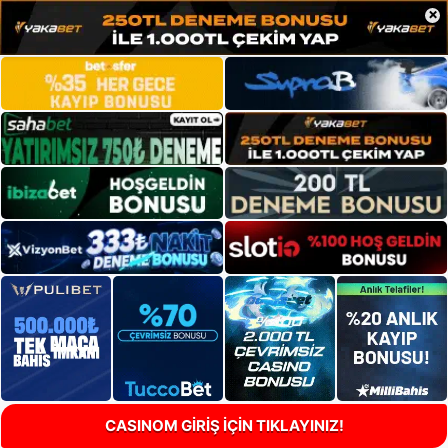
×
CASINOM GİRİŞ İÇİN TIKLAYINIZ!