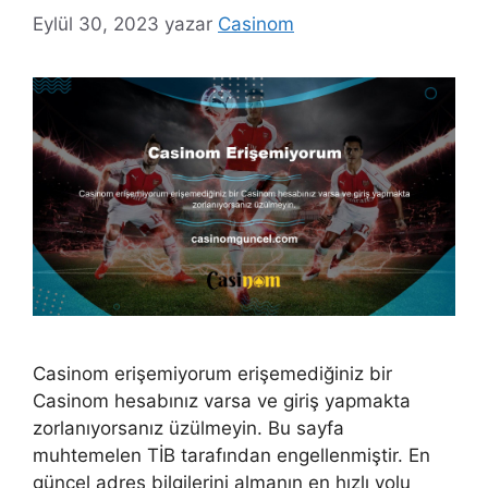
Eylül 30, 2023
yazar
Casinom
Casinom erişemiyorum erişemediğiniz bir
Casinom hesabınız varsa ve giriş yapmakta
zorlanıyorsanız üzülmeyin. Bu sayfa
muhtemelen TİB tarafından engellenmiştir. En
güncel adres bilgilerini almanın en hızlı yolu