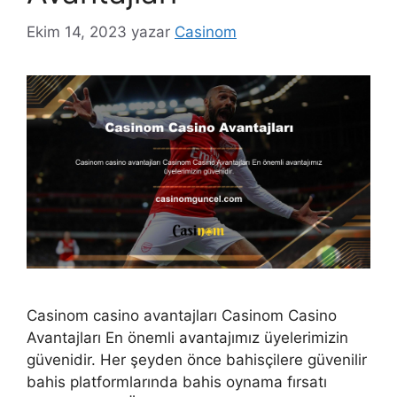
Ekim 14, 2023
yazar
Casinom
Casinom casino avantajları Casinom Casino
Avantajları En önemli avantajımız üyelerimizin
güvenidir. Her şeyden önce bahisçilere güvenilir
bahis platformlarında bahis oynama fırsatı