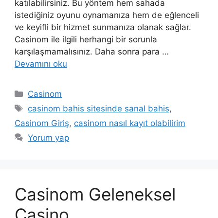
katılabilirsiniz. Bu yöntem hem sahada
istediğiniz oyunu oynamanıza hem de eğlenceli
ve keyifli bir hizmet sunmanıza olanak sağlar.
Casinom ile ilgili herhangi bir sorunla
karşılaşmamalısınız. Daha sonra para …
Devamını oku
Kategoriler
Casinom
Etiketler
casinom bahis sitesinde sanal bahis
,
Casinom Giriş
,
casinom nasıl kayıt olabilirim
Yorum yap
Casinom Geleneksel
Casino