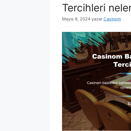
Tercihleri ​​nele
Mayıs 8, 2024
yazar
Casinom