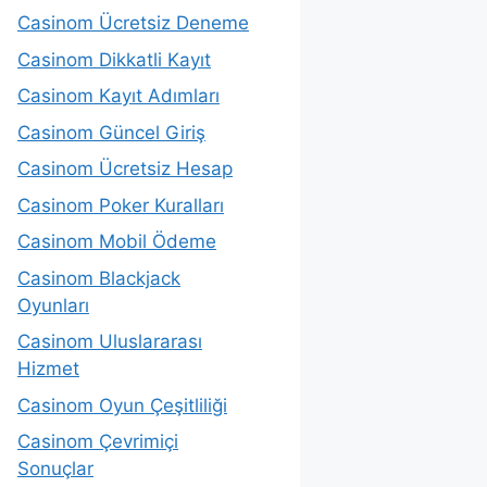
Casinom Ücretsiz Deneme
Casinom Dikkatli Kayıt
Casinom Kayıt Adımları
Casinom Güncel Giriş
Casinom Ücretsiz Hesap
Casinom Poker Kuralları
Casinom Mobil Ödeme
Casinom Blackjack
Oyunları
Casinom Uluslararası
Hizmet
Casinom Oyun Çeşitliliği
Casinom Çevrimiçi
Sonuçlar