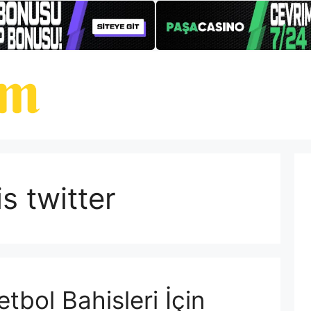
s twitter
bol Bahisleri İçin