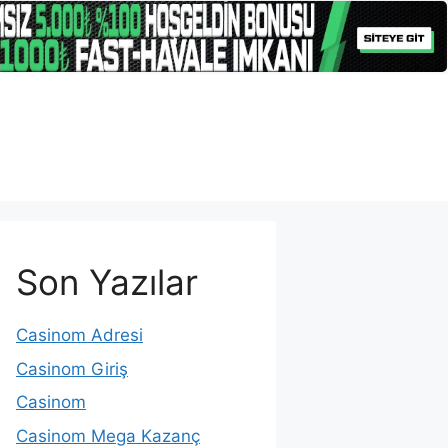
Son Yazılar
Casinom Adresi
Casinom Giriş
Casinom
Casinom Mega Kazanç