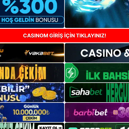
CASINOM GİRİŞ İÇİN TIKLAYINIZ!