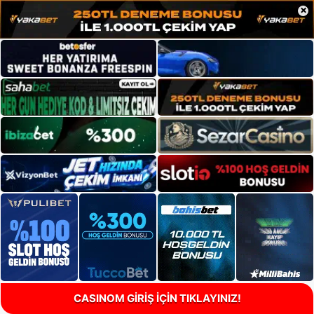
×
CASINOM GİRİŞ İÇİN TIKLAYINIZ!