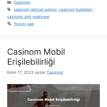
Kategoriler
Casinom
Etiketler
casinom güncel adresi
,
casinom kulüpleri
,
casinom slot makinesi
Yorum yap
Casinom Mobil
Erişilebilirliği
Ekim 17, 2023
yazar
Casinom