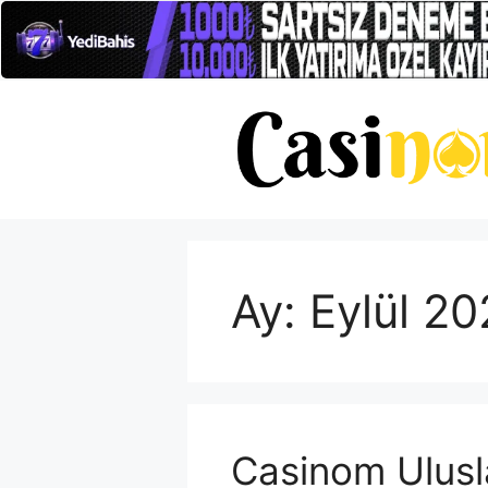
İçeriğe
atla
Ay:
Eylül 2
Casinom Ulusl