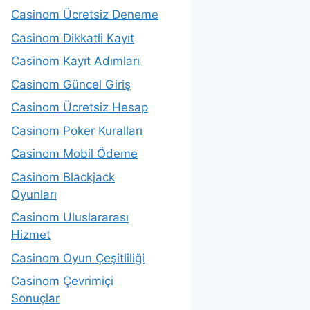
Casinom Ücretsiz Deneme
Casinom Dikkatli Kayıt
Casinom Kayıt Adımları
Casinom Güncel Giriş
Casinom Ücretsiz Hesap
Casinom Poker Kuralları
Casinom Mobil Ödeme
Casinom Blackjack
Oyunları
Casinom Uluslararası
Hizmet
Casinom Oyun Çeşitliliği
Casinom Çevrimiçi
Sonuçlar