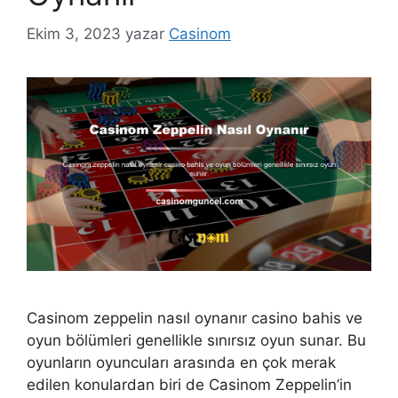
Ekim 3, 2023
yazar
Casinom
Casinom zeppelin nasıl oynanır casino bahis ve
oyun bölümleri genellikle sınırsız oyun sunar. Bu
oyunların oyuncuları arasında en çok merak
edilen konulardan biri de Casinom Zeppelin’in