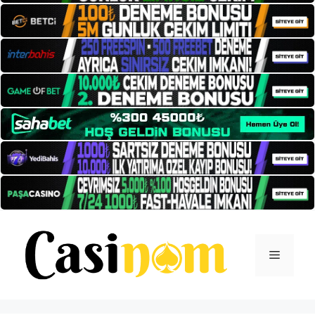
İçeriğe
atla
Menü