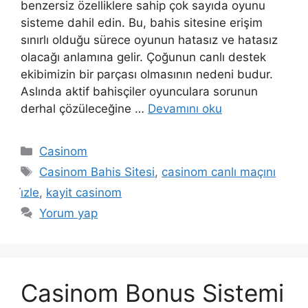
benzersiz özelliklere sahip çok sayıda oyunu
sisteme dahil edin. Bu, bahis sitesine erişim
sınırlı olduğu sürece oyunun hatasız ve hatasız
olacağı anlamına gelir. Çoğunun canlı destek
ekibimizin bir parçası olmasının nedeni budur.
Aslında aktif bahisçiler oyunculara sorunun
derhal çözüleceğine …
Devamını oku
Kategoriler
Casinom
Etiketler
Casinom Bahis Sitesi
,
casinom canlı maçını
i̇zle
,
kayit casinom
Yorum yap
Casinom Bonus Sistemi