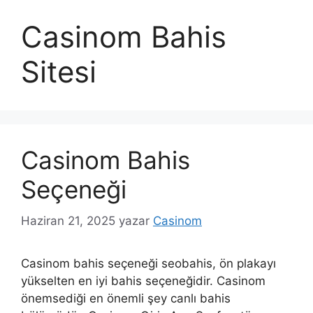
Casinom Bahis
Sitesi
Casinom Bahis
Seçeneği
Haziran 21, 2025
yazar
Casinom
Casinom bahis seçeneği seobahis, ön plakayı
yükselten en iyi bahis seçeneğidir. Casinom
önemsediği en önemli şey canlı bahis