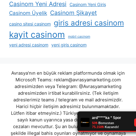
Casinom Yeni Adresi
Casinom Yeni Giriş
Casinom Şikayet
Casinom Üyelik
giris adresi casinom
casino sitesi casinom
kayit casinom
mobil casinom
yeni adresi casinom
yeni giris casinom
Avrasya'nın en büyük reklam platformunda olmak için
Microsoft Teams:
reklam@avrasyamarketing.com
adresimizden veya Telegram: @Avrasyamarketing
adresimizden irtibat kurabilirsiniz. (Tek iletişim
adreslerimiz teams / telegram ve mail adresimizdir.
Harici hiçbir iletişim adresimiz bulunmamaktadır.
Lütfen itibar etmeyiniz.) Türkiye yasalarına göre 7258
sayılı kanun uyarınca yasa dışı bahis oynamanın
cezaları mevcuttur. Şu an bulunduğunuz site hiç bir
şekilde illegal bahis oyunları oynatmıyor ve oynamaya