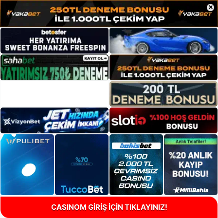
×
CASINOM GİRİŞ İÇİN TIKLAYINIZ!