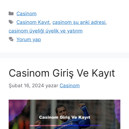
Kategoriler
Casinom
Etiketler
Casinom Kayıt
,
casinom şu anki adresi
,
casinom üyeliği üyelik ve yatırım
Yorum yap
Casinom Giriş Ve Kayıt
Şubat 16, 2024
yazar
Casinom