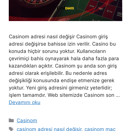
Casinom adresi nasıl değişir Casinom giriş
adresi değişirse bahisse izin verilir. Casino bu
konuda hiçbir sorunu yoktur. Kullanıcıların
çevrimiçi bahis oynayarak hala daha fazla para
kazandıkları açıktır. Casinom şu anda son giriş
adresi olarak erişilebilir. Bu nedenle adres
değişikliği konusunda endişe etmenize gerek
yoktur. Yeni giriş adresini girmeniz yeterlidir;
işlem tamamdır. Web sitemizde Casinom son …
Devamını oku
Kategoriler
Casinom
Etiketler
casinom adresi nasıl değişir
,
casinom maç