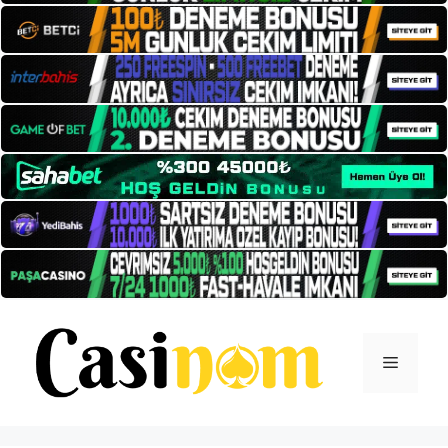
İçeriğe
atla
Menü