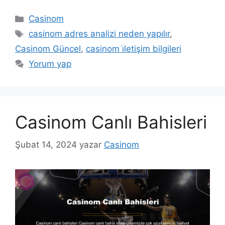
Kategoriler
Casinom
Etiketler
casinom adres analizi neden yapılır
,
Casinom Güncel
,
casinom i̇letişim bilgileri
Yorum yap
Casinom Canlı Bahisleri
Şubat 14, 2024
yazar
Casinom