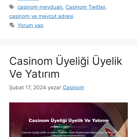
Etiketler
casinom mevduatı
,
Casinom Twitter
,
casinom ve mevcut adresi
Yorum yap
Casinom Üyeliği Üyelik
Ve Yatırım
Şubat 17, 2024
yazar
Casinom