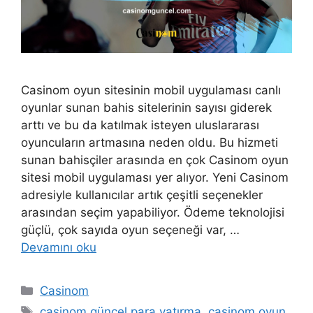
Casinom oyun sitesinin mobil uygulaması canlı
oyunlar sunan bahis sitelerinin sayısı giderek
arttı ve bu da katılmak isteyen uluslararası
oyuncuların artmasına neden oldu. Bu hizmeti
sunan bahisçiler arasında en çok Casinom oyun
sitesi mobil uygulaması yer alıyor. Yeni Casinom
adresiyle kullanıcılar artık çeşitli seçenekler
arasından seçim yapabiliyor. Ödeme teknolojisi
güçlü, çok sayıda oyun seçeneği var, …
Devamını oku
Kategoriler
Casinom
Etiketler
casinom güncel para yatırma
,
casinom oyun