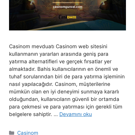
Casinom mevduatı Casinom web sitesini
kullanmanın yararları arasında geniş para
yatırma alternatifleri ve gerçek fırsatlar yer
almaktadır. Bahis kullanıcılarının en önemli ve
tuhaf sorularından biri de para yatırma işleminin
nasıl yapılacağıdır. Casinom, müşterilerine
mümkün olan en iyi deneyimi sunmaya kararlı
olduğundan, kullanıcıların güvenli bir ortamda
para çekmesi ve para yatırması için gerekli tüm
belgelere sahiptir. …
Devamını oku
Kategoriler
Casinom