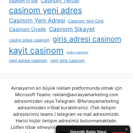
Casinom Twitter
casinom tv izle
casinom yeni adres
Casinom Yeni Adresi
Casinom Yeni Giriş
Casinom Şikayet
Casinom Üyelik
giris adresi casinom
casino sitesi casinom
kayit casinom
mobil casinom
yeni adresi casinom
yeni giris casinom
Avrasya'nın en büyük reklam platformunda olmak için
Microsoft Teams:
reklam@avrasyamarketing.com
adresimizden veya Telegram: @Avrasyamarketing
adresimizden irtibat kurabilirsiniz. (Tek iletişim
adreslerimiz teams / telegram ve mail adresimizdir.
Harici hiçbir iletişim adresimiz bulunmamaktadır.
Lütfen itibar etmeyiniz.) Türkiye yasalarına göre 7258