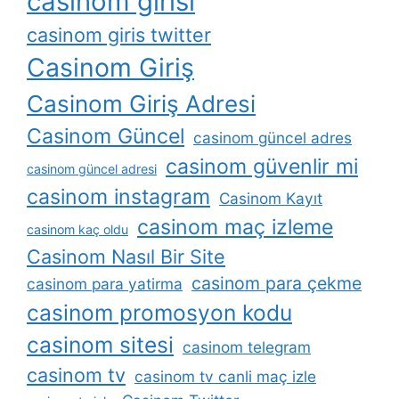
casinom girisi
casinom giris twitter
Casinom Giriş
Casinom Giriş Adresi
Casinom Güncel
casinom güncel adres
casinom güvenlir mi
casinom güncel adresi
casinom instagram
Casinom Kayıt
casinom maç izleme
casinom kaç oldu
Casinom Nasıl Bir Site
casinom para çekme
casinom para yatirma
casinom promosyon kodu
casinom sitesi
casinom telegram
casinom tv
casinom tv canli maç izle