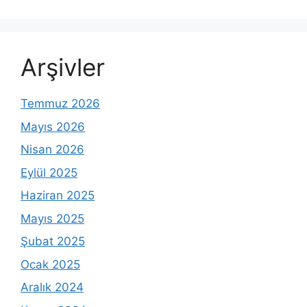
Arşivler
Temmuz 2026
Mayıs 2026
Nisan 2026
Eylül 2025
Haziran 2025
Mayıs 2025
Şubat 2025
Ocak 2025
Aralık 2024