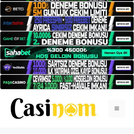
İçeriğe
atla
Menü