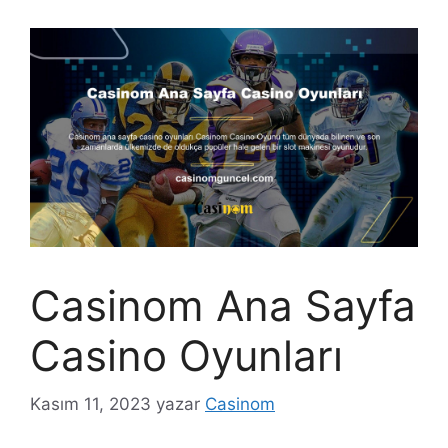
Casinom Ana Sayfa
Casino Oyunları
Kasım 11, 2023
yazar
Casinom