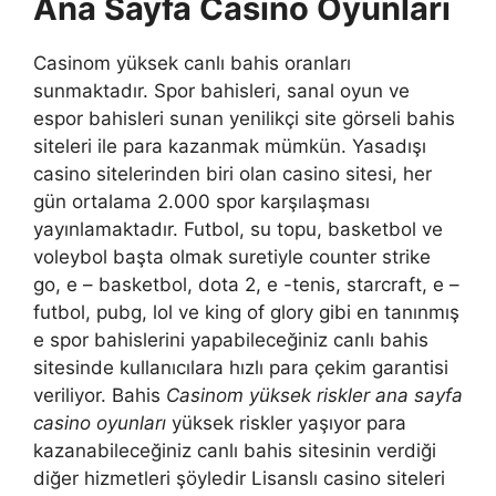
Ana Sayfa Casino Oyunları
Casinom yüksek canlı bahis oranları
sunmaktadır. Spor bahisleri, sanal oyun ve
espor bahisleri sunan yenilikçi site görseli bahis
siteleri ile para kazanmak mümkün. Yasadışı
casino sitelerinden biri olan casino sitesi, her
gün ortalama 2.000 spor karşılaşması
yayınlamaktadır. Futbol, su topu, basketbol ve
voleybol başta olmak suretiyle counter strike
go, e – basketbol, dota 2, e -tenis, starcraft, e –
futbol, pubg, lol ve king of glory gibi en tanınmış
e spor bahislerini yapabileceğiniz canlı bahis
sitesinde kullanıcılara hızlı para çekim garantisi
veriliyor. Bahis
Casinom yüksek riskler ana sayfa
casino oyunları
yüksek riskler yaşıyor para
kazanabileceğiniz canlı bahis sitesinin verdiği
diğer hizmetleri şöyledir Lisanslı casino siteleri