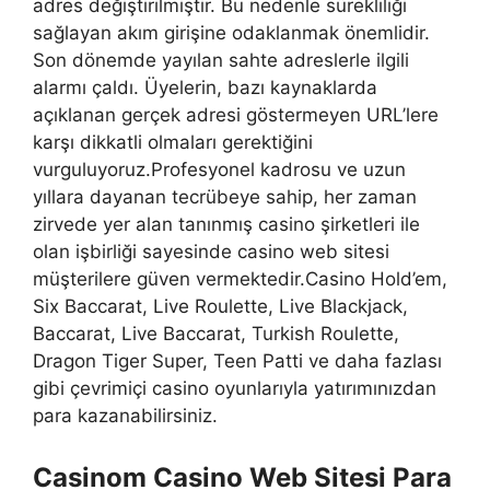
adres değiştirilmiştir. Bu nedenle sürekliliği
sağlayan akım girişine odaklanmak önemlidir.
Son dönemde yayılan sahte adreslerle ilgili
alarmı çaldı. Üyelerin, bazı kaynaklarda
açıklanan gerçek adresi göstermeyen URL’lere
karşı dikkatli olmaları gerektiğini
vurguluyoruz.Profesyonel kadrosu ve uzun
yıllara dayanan tecrübeye sahip, her zaman
zirvede yer alan tanınmış casino şirketleri ile
olan işbirliği sayesinde casino web sitesi
müşterilere güven vermektedir.Casino Hold’em,
Six Baccarat, Live Roulette, Live Blackjack,
Baccarat, Live Baccarat, Turkish Roulette,
Dragon Tiger Super, Teen Patti ve daha fazlası
gibi çevrimiçi casino oyunlarıyla yatırımınızdan
para kazanabilirsiniz.
Casinom Casino Web Sitesi Para