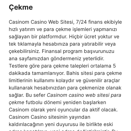
Çekme
Casinom Casino Web Sitesi, 7/24 finans ekibiyle
hızlı yatırım ve para çekme işlemleri yapmanızı
sağlayan bir platformdur. Hiçbir ücret yoktur ve
tek tıklamayla hesabınıza para yatırabilir veya
çekebilirsiniz. Finansal program başvurunuzu
ana sayfamızdan göndermeniz yeterlidir.
Testlere göre para çekme talepleri ortalama 5
dakikada tamamlanıyor. Bahis sitesi para çekme
limitlerinin kullanımı kolaydır ve güvenilir araçlar
kullanarak hesabınızdan para çekmenize olanak
sağlar. Bu sefer
Casinom casino web sitesi para
çekme
futbolu dönemi yeniden başlarken
Casinom olarak yeni oyuncular da aktif olacak.
Casinom Casino sitesinin yayından
kaldırılacağının yeni duyurusu ile birlikte eski