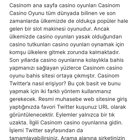
Casinom ana sayfa casino oyunları Casinom
Casino Oyunu tüm dünyada bilinen ve son
zamanlarda ülkemizde de oldukça popüler hale
gelen bir slot makinesi oyunudur. Ancak
ülkemizde casino oyunları yasak olduğundan
casino tutkunları casino oyunları oynamak için
komşu ülkelere gitmek zorunda kalmaktadır.
Son yıllarda casino oyunlarına kolaylıkla bahis
yapmanızı sağlayan yüzlerce Casinom casino
oyunu bahis sitesi ortaya çıkmıştır. Casinom
Twitter’a nasıl erişiyor? Bu çok basit ve bunu
yapmak için iki farklı yöntem kullanmanız
gerekecek. Resmi muhasebe web sitesine giriş
yaptığınızda favori Twitter kuşunuz URL olarak
görüntülenecektir. Eylemler yalnızca bir tık
uzakta. İlgili Casinom casino oyunlarına gidin.
İşlemi Twitter sayfasından da
tamamlayabilirsiniz. Arama alanına şirketinizin