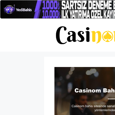
İçeriğe
atla