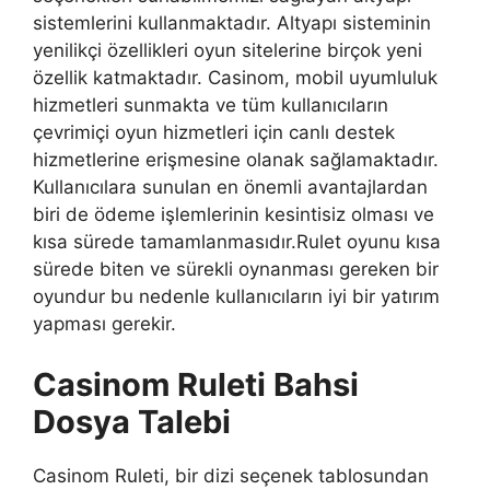
sistemlerini kullanmaktadır. Altyapı sisteminin
yenilikçi özellikleri oyun sitelerine birçok yeni
özellik katmaktadır. Casinom, mobil uyumluluk
hizmetleri sunmakta ve tüm kullanıcıların
çevrimiçi oyun hizmetleri için canlı destek
hizmetlerine erişmesine olanak sağlamaktadır.
Kullanıcılara sunulan en önemli avantajlardan
biri de ödeme işlemlerinin kesintisiz olması ve
kısa sürede tamamlanmasıdır.Rulet oyunu kısa
sürede biten ve sürekli oynanması gereken bir
oyundur bu nedenle kullanıcıların iyi bir yatırım
yapması gerekir.
Casinom Ruleti Bahsi
Dosya Talebi
Casinom Ruleti, bir dizi seçenek tablosundan