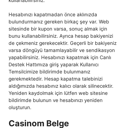
kullanabilirsiniz.
Hesabınızı kapatmadan önce aklınızda
bulundurmanız gereken birkaç şey var. Web
sitesinde bir kupon varsa, sonuç almak için
bunu kullanabilirsiniz. Ayrıca hesap bakiyenizi
de çekmeniz gerekecektir. Geçerli bir bakiyeniz
varsa döngüyü tamamlayabilir ve sendikasyon
yapabilirsiniz. Hesabınızı kapatmak için Canlı
Destek Hattımıza giriş yaparak Kullanıcı
Temsilcimize bildirimde bulunmanız
gerekmektedir. Hesap kapatma talebinizi
aldığımızda hesabınız kalıcı olarak silinecektir.
Yeniden kaydolmak için lütfen web sitesine
bildirimde bulunun ve hesabınızı yeniden
oluşturun.
Casinom Belge