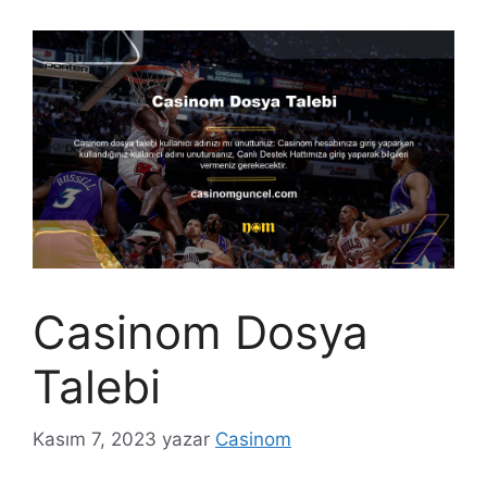
Casinom Dosya
Talebi
Kasım 7, 2023
yazar
Casinom