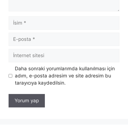
İsim
E-
posta
İnternet
sitesi
Daha sonraki yorumlarımda kullanılması için
adım, e-posta adresim ve site adresim bu
tarayıcıya kaydedilsin.