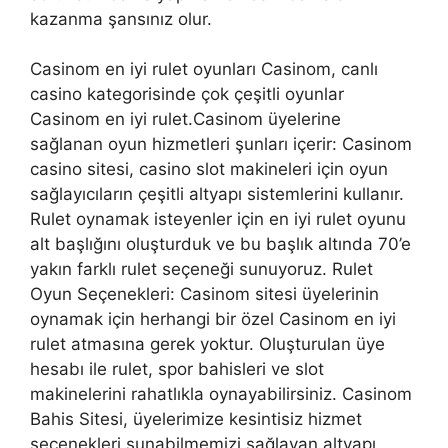
kazanma şansınız olur.
Casinom en iyi rulet oyunları Casinom, canlı
casino kategorisinde çok çeşitli oyunlar
Casinom en iyi rulet.Casinom üyelerine
sağlanan oyun hizmetleri şunları içerir: Casinom
casino sitesi, casino slot makineleri için oyun
sağlayıcıların çeşitli altyapı sistemlerini kullanır.
Rulet oynamak isteyenler için en iyi rulet oyunu
alt başlığını oluşturduk ve bu başlık altında 70’e
yakın farklı rulet seçeneği sunuyoruz. Rulet
Oyun Seçenekleri: Casinom sitesi üyelerinin
oynamak için herhangi bir özel Casinom en iyi
rulet atmasına gerek yoktur. Oluşturulan üye
hesabı ile rulet, spor bahisleri ve slot
makinelerini rahatlıkla oynayabilirsiniz. Casinom
Bahis Sitesi, üyelerimize kesintisiz hizmet
seçenekleri sunabilmemizi sağlayan altyapı