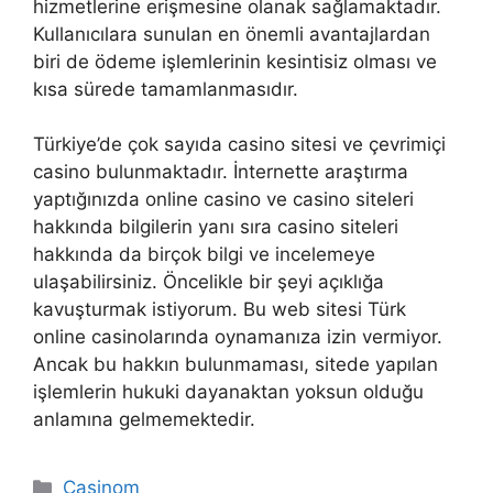
hizmetlerine erişmesine olanak sağlamaktadır.
Kullanıcılara sunulan en önemli avantajlardan
biri de ödeme işlemlerinin kesintisiz olması ve
kısa sürede tamamlanmasıdır.
Türkiye’de çok sayıda casino sitesi ve çevrimiçi
casino bulunmaktadır. İnternette araştırma
yaptığınızda online casino ve casino siteleri
hakkında bilgilerin yanı sıra casino siteleri
hakkında da birçok bilgi ve incelemeye
ulaşabilirsiniz. Öncelikle bir şeyi açıklığa
kavuşturmak istiyorum. Bu web sitesi Türk
online casinolarında oynamanıza izin vermiyor.
Ancak bu hakkın bulunmaması, sitede yapılan
işlemlerin hukuki dayanaktan yoksun olduğu
anlamına gelmemektedir.
Kategoriler
Casinom