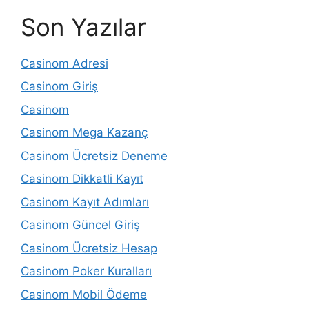
Son Yazılar
Casinom Adresi
Casinom Giriş
Casinom
Casinom Mega Kazanç
Casinom Ücretsiz Deneme
Casinom Dikkatli Kayıt
Casinom Kayıt Adımları
Casinom Güncel Giriş
Casinom Ücretsiz Hesap
Casinom Poker Kuralları
Casinom Mobil Ödeme