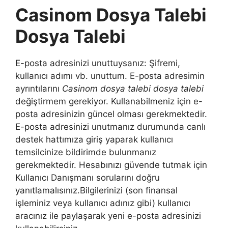
Casinom Dosya Talebi
Dosya Talebi
E-posta adresinizi unuttuysanız: Şifremi,
kullanıcı adımı vb. unuttum. E-posta adresimin
ayrıntılarını
Casinom dosya talebi dosya talebi
değiştirmem gerekiyor. Kullanabilmeniz için e-
posta adresinizin güncel olması gerekmektedir.
E-posta adresinizi unutmanız durumunda canlı
destek hattımıza giriş yaparak kullanıcı
temsilcinize bildirimde bulunmanız
gerekmektedir. Hesabınızı güvende tutmak için
Kullanıcı Danışmanı sorularını doğru
yanıtlamalısınız.Bilgilerinizi (son finansal
işleminiz veya kullanıcı adınız gibi) kullanıcı
aracınız ile paylaşarak yeni e-posta adresinizi