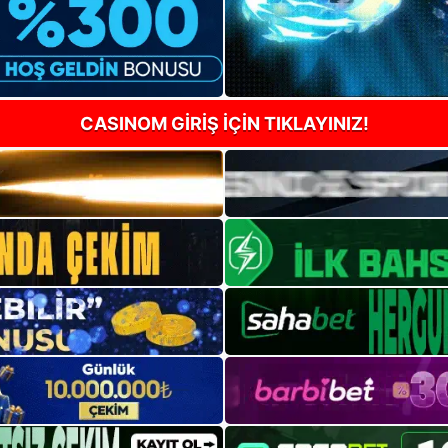
CASINOM GİRİŞ İÇİN TIKLAYINIZ!