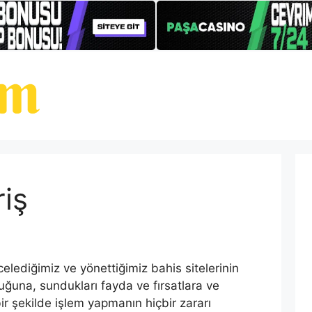
iş
celediğimiz ve yönettiğimiz bahis sitelerinin
duğuna, sundukları fayda ve fırsatlara ve
ir şekilde işlem yapmanın hiçbir zararı