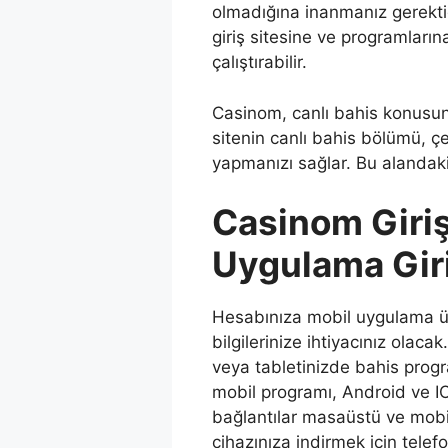
olmadığına inanmanız gerektiğ
giriş sitesine ve programları
çalıştırabilir.
Casinom, canlı bahis konusunda
sitenin canlı bahis bölümü, çe
yapmanızı sağlar. Bu alandaki 
Casinom Giriş
Uygulama Giri
Hesabınıza mobil uygulama üz
bilgilerinize ihtiyacınız olac
veya tabletinizde bahis progr
mobil programı, Android ve IO
bağlantılar masaüstü ve mobil
cihazınıza indirmek için telef