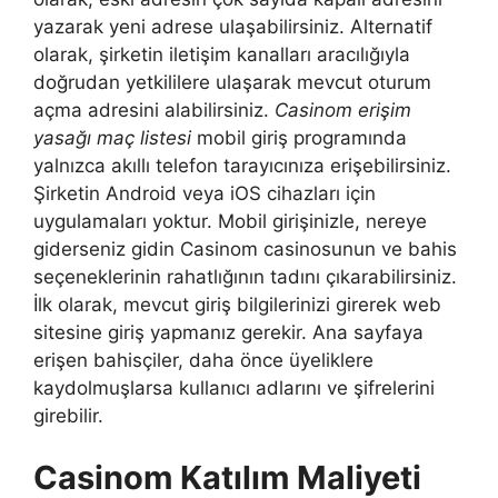
yazarak yeni adrese ulaşabilirsiniz. Alternatif
olarak, şirketin iletişim kanalları aracılığıyla
doğrudan yetkililere ulaşarak mevcut oturum
açma adresini alabilirsiniz.
Casinom erişim
yasağı maç listesi
mobil giriş programında
yalnızca akıllı telefon tarayıcınıza erişebilirsiniz.
Şirketin Android veya iOS cihazları için
uygulamaları yoktur. Mobil girişinizle, nereye
giderseniz gidin Casinom casinosunun ve bahis
seçeneklerinin rahatlığının tadını çıkarabilirsiniz.
İlk olarak, mevcut giriş bilgilerinizi girerek web
sitesine giriş yapmanız gerekir. Ana sayfaya
erişen bahisçiler, daha önce üyeliklere
kaydolmuşlarsa kullanıcı adlarını ve şifrelerini
girebilir.
Casinom Katılım Maliyeti