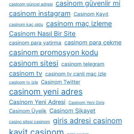
casinom güvenlir mi
casinom güncel adresi
casinom instagram
Casinom Kayıt
casinom maç izleme
casinom kaç oldu
Casinom Nasıl Bir Site
casinom para çekme
casinom para yatirma
casinom promosyon kodu
casinom sitesi
casinom telegram
casinom tv
casinom tv canli maç izle
Casinom Twitter
casinom tv izle
casinom yeni adres
Casinom Yeni Adresi
Casinom Yeni Giriş
Casinom Şikayet
Casinom Üyelik
giris adresi casinom
casino sitesi casinom
kayit casinom