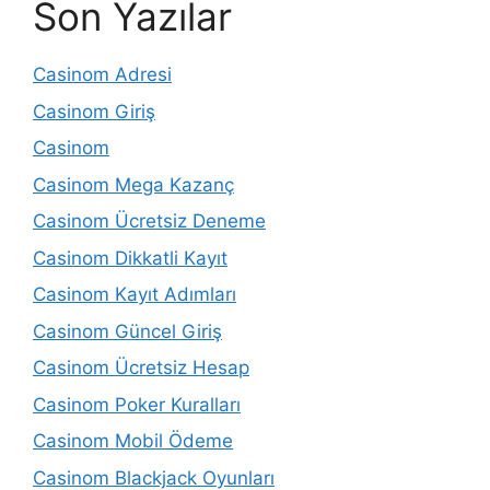
Son Yazılar
Casinom Adresi
Casinom Giriş
Casinom
Casinom Mega Kazanç
Casinom Ücretsiz Deneme
Casinom Dikkatli Kayıt
Casinom Kayıt Adımları
Casinom Güncel Giriş
Casinom Ücretsiz Hesap
Casinom Poker Kuralları
Casinom Mobil Ödeme
Casinom Blackjack Oyunları