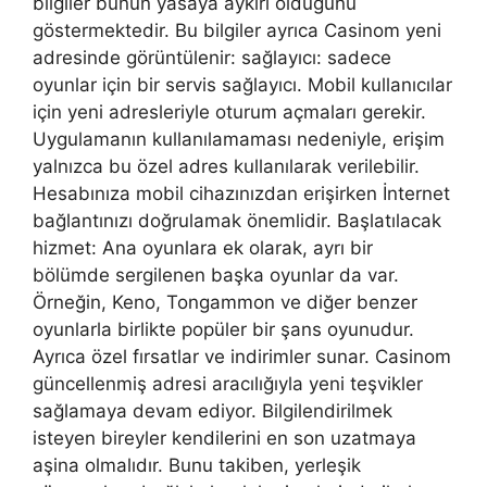
bilgiler bunun yasaya aykırı olduğunu
göstermektedir. Bu bilgiler ayrıca Casinom yeni
adresinde görüntülenir: sağlayıcı: sadece
oyunlar için bir servis sağlayıcı. Mobil kullanıcılar
için yeni adresleriyle oturum açmaları gerekir.
Uygulamanın kullanılamaması nedeniyle, erişim
yalnızca bu özel adres kullanılarak verilebilir.
Hesabınıza mobil cihazınızdan erişirken İnternet
bağlantınızı doğrulamak önemlidir. Başlatılacak
hizmet: Ana oyunlara ek olarak, ayrı bir
bölümde sergilenen başka oyunlar da var.
Örneğin, Keno, Tongammon ve diğer benzer
oyunlarla birlikte popüler bir şans oyunudur.
Ayrıca özel fırsatlar ve indirimler sunar. Casinom
güncellenmiş adresi aracılığıyla yeni teşvikler
sağlamaya devam ediyor. Bilgilendirilmek
isteyen bireyler kendilerini en son uzatmaya
aşina olmalıdır. Bunu takiben, yerleşik