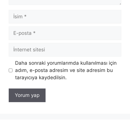
İsim
E-
posta
İnternet
sitesi
Daha sonraki yorumlarımda kullanılması için
adım, e-posta adresim ve site adresim bu
tarayıcıya kaydedilsin.