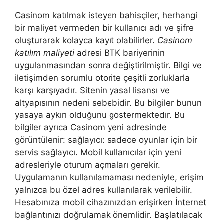
Casinom katılmak isteyen bahisçiler, herhangi
bir maliyet vermeden bir kullanıcı adı ve şifre
oluşturarak kolayca kayıt olabilirler.
Casinom
katılım maliyeti
adresi BTK bariyerinin
uygulanmasından sonra değiştirilmiştir. Bilgi ve
iletişimden sorumlu otorite çeşitli zorluklarla
karşı karşıyadır. Sitenin yasal lisansı ve
altyapısının nedeni sebebidir. Bu bilgiler bunun
yasaya aykırı olduğunu göstermektedir. Bu
bilgiler ayrıca Casinom yeni adresinde
görüntülenir: sağlayıcı: sadece oyunlar için bir
servis sağlayıcı. Mobil kullanıcılar için yeni
adresleriyle oturum açmaları gerekir.
Uygulamanın kullanılamaması nedeniyle, erişim
yalnızca bu özel adres kullanılarak verilebilir.
Hesabınıza mobil cihazınızdan erişirken İnternet
bağlantınızı doğrulamak önemlidir. Başlatılacak