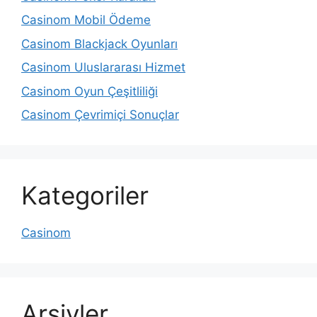
Casinom Mobil Ödeme
Casinom Blackjack Oyunları
Casinom Uluslararası Hizmet
Casinom Oyun Çeşitliliği
Casinom Çevrimiçi Sonuçlar
Kategoriler
Casinom
Arşivler