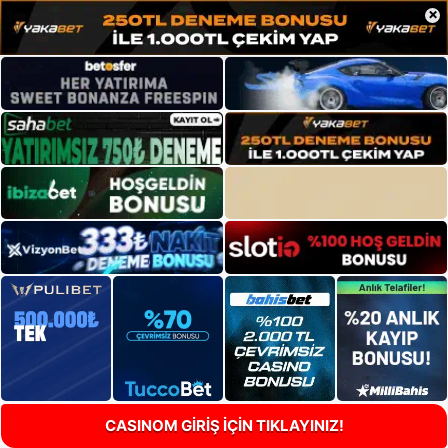
×
CASINOM GİRİŞ İÇİN TIKLAYINIZ!