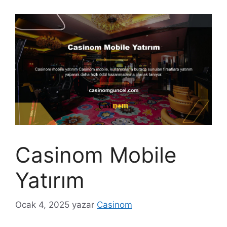
Casinom Mobile
Yatırım
Ocak 4, 2025
yazar
Casinom