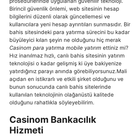
prosedürlerinde uygulanan güvenilir teknoloji.
Birincil güvenlik önlemi, web sitesinin hesap
bilgilerini düzenli olarak güncellemesi ve
kullanıcılara yeni hesap ayrıntıları sunmasıdır. Bir
bahis sitesindeki para yatırma sürecini bu kadar
büyüleyici kılan şeyin ne olduğunu hiç merak
Casinom para yatırma mobile yatırım
ettiniz mi?
Hız inanılmaz hızlı, canlı bahis sitesinin yatırım
teknolojisi o kadar gelişmiş ki üye bakiyenize
yatırdığınız parayı anında görebiliyorsunuz.Mali
açıdan en istikrarlı ve etkili şirket olduğunu ve
bunun sonucunda canlı bahis sitelerinde
kullanılan teknolojinin olağanüstü kalitede
olduğunu rahatlıkla söyleyebilirim.
Casinom Bankacılık
Hizmeti