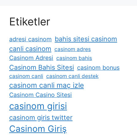
Etiketler
bahis sitesi casinom
adresi casinom
canli casinom
casinom adres
Casinom Adresi
casinom bahis
Casinom Bahis Sitesi
casinom bonus
casinom canli
casinom canli destek
casinom canli maç izle
Casinom Casino Sitesi
casinom girisi
casinom giris twitter
Casinom Giriş