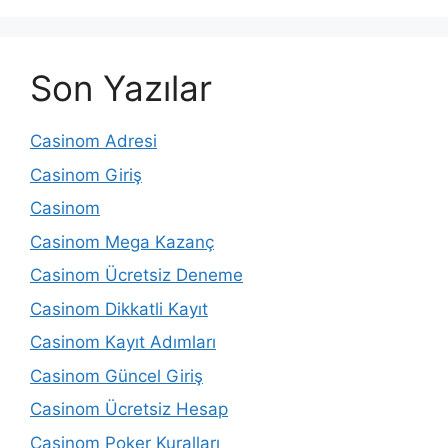
Son Yazılar
Casinom Adresi
Casinom Giriş
Casinom
Casinom Mega Kazanç
Casinom Ücretsiz Deneme
Casinom Dikkatli Kayıt
Casinom Kayıt Adımları
Casinom Güncel Giriş
Casinom Ücretsiz Hesap
Casinom Poker Kuralları