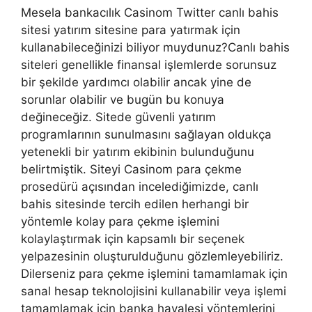
Mesela bankacılık Casinom Twitter canlı bahis
sitesi yatırım sitesine para yatırmak için
kullanabileceğinizi biliyor muydunuz?Canlı bahis
siteleri genellikle finansal işlemlerde sorunsuz
bir şekilde yardımcı olabilir ancak yine de
sorunlar olabilir ve bugün bu konuya
değineceğiz. Sitede güvenli yatırım
programlarının sunulmasını sağlayan oldukça
yetenekli bir yatırım ekibinin bulunduğunu
belirtmiştik. Siteyi Casinom para çekme
prosedürü açısından incelediğimizde, canlı
bahis sitesinde tercih edilen herhangi bir
yöntemle kolay para çekme işlemini
kolaylaştırmak için kapsamlı bir seçenek
yelpazesinin oluşturulduğunu gözlemleyebiliriz.
Dilerseniz para çekme işlemini tamamlamak için
sanal hesap teknolojisini kullanabilir veya işlemi
tamamlamak için banka havalesi yöntemlerini