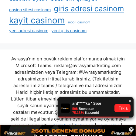
giris adresi casinom
casino sitesi casinom
kayit casinom
mobil casinom
yeni adresi casinom
yeni giris casinom
Avrasya'nın en büyük reklam platformunda olmak için
Microsoft Teams:
reklam@avrasyamarketing.com
adresimizden veya Telegram: @Avrasyamarketing
adresimizden irtibat kurabilirsiniz. (Tek iletişim
adreslerimiz teams / telegram ve mail adresimizdir.
Harici hiçbir iletişim adresimiz bulunmamaktadır.
Lütfen itibar etmeyiniz.) Türkiye yasalarına göre 7258
sayılı kanun uyarınca yasa dışı bahis oynamanın
cezaları mevcuttur. Şu an bulunduğunuz site hiç bir
şekilde illegal bahis oyunları oynatmıyor ve oynamaya
aracı olmuyordur.
derinbet
|
betwoon
|
baynesine
|
×
betvoy
|
betgaranti
|
elitcasino
|
savoycasino
|
betmaks