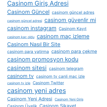
Casinom Giriş Adresi
Casinom Güncel
casinom güncel adres
casinom güvenlir mi
casinom güncel adresi
casinom instagram
Casinom Kayıt
casinom maç izleme
casinom kaç oldu
Casinom Nasıl Bir Site
casinom para çekme
casinom para yatirma
casinom promosyon kodu
casinom sitesi
casinom telegram
casinom tv
casinom tv canli maç izle
Casinom Twitter
casinom tv izle
casinom yeni adres
Casinom Yeni Adresi
Casinom Yeni Giriş
Casinom Şikayet
Casinom Üyelik