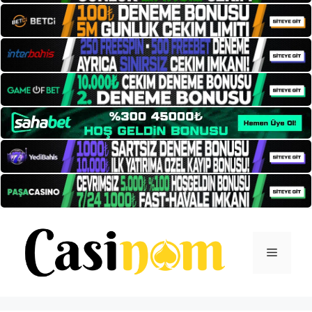
İçeriğe
atla
Menü