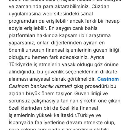
ve zamanında para aktarabilirsiniz. Cüzdan
uygulamasına web sitesindeki sanal
programdan da erişilebilir ancak farklı bir hesap
adıyla erişilebilir. En saygın canlı bahis
platformları hakkında kapsamlı bir araştırma
yaparsanız, onları diğerlerinden ayıran en
önemli unsurun finansal işlemlerinin güvenilirliği
olduğunu hemen fark edeceksiniz. Ayrıca
Türkiye’de işletmelerin yasak olduğu göz önüne
alındığında, bu güvenlik seçeneklerinin dikkate
alınması anayasal olarak görülmelidir.
Casinom
Casinom bankacılık hizmeti
çıkış prosedürü bu
açıdan büyük önem taşıyor. Güvenilirliği ve
sorunsuz çalışmasıyla tanınan şirketin öne çıkan
özelliklerinden biri de özellikle finansal
işlemlerinin yüksek kalitesidir.Türkiye ve
İspanya’da faaliyetlerine devam etmekte olup,
para çekme sürecinde size yardımcı olabilir.