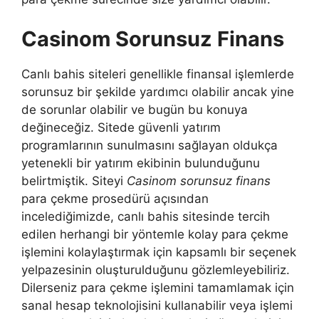
Casinom Sorunsuz Finans
Canlı bahis siteleri genellikle finansal işlemlerde
sorunsuz bir şekilde yardımcı olabilir ancak yine
de sorunlar olabilir ve bugün bu konuya
değineceğiz. Sitede güvenli yatırım
programlarının sunulmasını sağlayan oldukça
yetenekli bir yatırım ekibinin bulunduğunu
belirtmiştik. Siteyi
Casinom sorunsuz finans
para çekme prosedürü açısından
incelediğimizde, canlı bahis sitesinde tercih
edilen herhangi bir yöntemle kolay para çekme
işlemini kolaylaştırmak için kapsamlı bir seçenek
yelpazesinin oluşturulduğunu gözlemleyebiliriz.
Dilerseniz para çekme işlemini tamamlamak için
sanal hesap teknolojisini kullanabilir veya işlemi