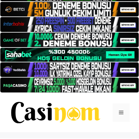
İçeriğe
atla
Menü