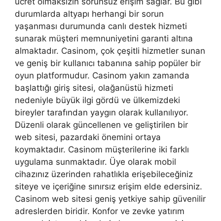
ücret olmaksızın sorunsuz erişim sağlar. Bu gibi
durumlarda altyapı herhangi bir sorun
yaşanması durumunda canlı destek hizmeti
sunarak müşteri memnuniyetini garanti altına
almaktadır. Casinom, çok çeşitli hizmetler sunan
ve geniş bir kullanıcı tabanına sahip popüler bir
oyun platformudur. Casinom yakın zamanda
başlattığı giriş sitesi, olağanüstü hizmeti
nedeniyle büyük ilgi gördü ve ülkemizdeki
bireyler tarafından yaygın olarak kullanılıyor.
Düzenli olarak güncellenen ve geliştirilen bir
web sitesi, pazardaki önemini ortaya
koymaktadır. Casinom müşterilerine iki farklı
uygulama sunmaktadır. Üye olarak mobil
cihazınız üzerinden rahatlıkla erişebileceğiniz
siteye ve içeriğine sınırsız erişim elde edersiniz.
Casinom web sitesi geniş yetkiye sahip güvenilir
adreslerden biridir. Konfor ve zevke yatırım