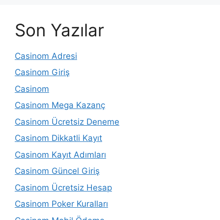
Son Yazılar
Casinom Adresi
Casinom Giriş
Casinom
Casinom Mega Kazanç
Casinom Ücretsiz Deneme
Casinom Dikkatli Kayıt
Casinom Kayıt Adımları
Casinom Güncel Giriş
Casinom Ücretsiz Hesap
Casinom Poker Kuralları