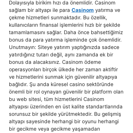
Dolayısıyla birikim hızı da önemlidir. Casinom
sağlam bir altyapı ile para
Casinom
yatırma ve
çekme hizmetleri sunmaktadır. Bu özellik,
kullanıcıların finansal işlemlerini hızlı bir şekilde
tamamlamasını sağlar. Daha önce bahsettiğimiz
bonus da para yatırma işleminde çok önemlidir.
Unutmayın: Siteye yatırım yaptığınızda sadece
yatırdığınız tutarı değil, aynı zamanda ek bir
bonus da alacaksınız. Casinom ödeme
operasyonları birçok ülkede her zaman aktiftir
ve hizmetlerini sunmak için güvenilir altyapıya
bağlıdır. Şu anda küresel casino sektöründe
önemli bir rol oynayan güvenilir bir platform olan
bu web sitesi, tüm hizmetlerini Casinom
altyapısı üzerinden en üst kalite standartlarında
sorunsuz bir şekilde yürütmektedir. Bu gelişmiş
altyapı sayesinde herhangi bir oyunu herhangi
bir gecikme veya gecikme yaşamadan