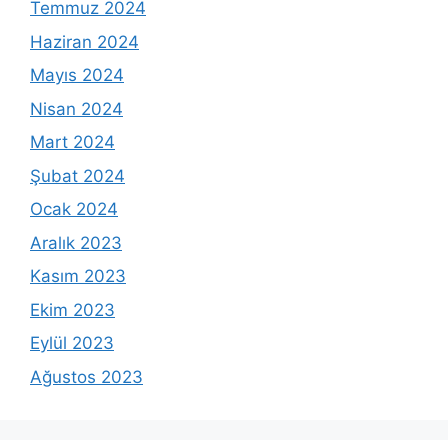
Temmuz 2024
Haziran 2024
Mayıs 2024
Nisan 2024
Mart 2024
Şubat 2024
Ocak 2024
Aralık 2023
Kasım 2023
Ekim 2023
Eylül 2023
Ağustos 2023