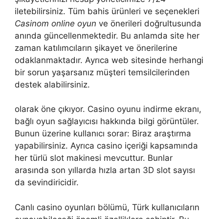
iletebilirsiniz. Tüm bahis ürünleri ve seçenekleri
Casinom online oyun
ve önerileri doğrultusunda
anında güncellenmektedir. Bu anlamda site her
zaman katılımcıların şikayet ve önerilerine
odaklanmaktadır. Ayrıca web sitesinde herhangi
bir sorun yaşarsanız müşteri temsilcilerinden
destek alabilirsiniz.
olarak öne çıkıyor. Casino oyunu indirme ekranı,
bağlı oyun sağlayıcısı hakkında bilgi görüntüler.
Bunun üzerine kullanıcı sorar: Biraz araştırma
yapabilirsiniz. Ayrıca casino içeriği kapsamında
her türlü slot makinesi mevcuttur. Bunlar
arasında son yıllarda hızla artan 3D slot sayısı
da sevindiricidir.
Canlı casino oyunları bölümü, Türk kullanıcıların