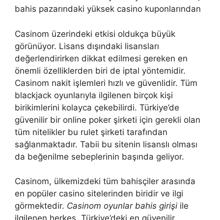
bahis pazarındaki yüksek casino kuponlarından
Casinom üzerindeki etkisi oldukça büyük
görünüyor. Lisans dışındaki lisansları
değerlendirirken dikkat edilmesi gereken en
önemli özelliklerden biri de iptal yöntemidir.
Casinom nakit işlemleri hızlı ve güvenlidir. Tüm
blackjack oyunlarıyla ilgilenen birçok kişi
birikimlerini kolayca çekebilirdi. Türkiye’de
güvenilir bir online poker şirketi için gerekli olan
tüm nitelikler bu rulet şirketi tarafından
sağlanmaktadır. Tabii bu sitenin lisanslı olması
da beğenilme sebeplerinin başında geliyor.
Casinom, ülkemizdeki tüm bahisçiler arasında
en popüler casino sitelerinden biridir ve ilgi
görmektedir.
Casinom oyunlar bahis girişi
ile
ilgilenen herkes, Türkiye’deki en güvenilir