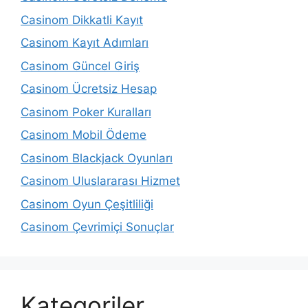
Casinom Dikkatli Kayıt
Casinom Kayıt Adımları
Casinom Güncel Giriş
Casinom Ücretsiz Hesap
Casinom Poker Kuralları
Casinom Mobil Ödeme
Casinom Blackjack Oyunları
Casinom Uluslararası Hizmet
Casinom Oyun Çeşitliliği
Casinom Çevrimiçi Sonuçlar
Kategoriler