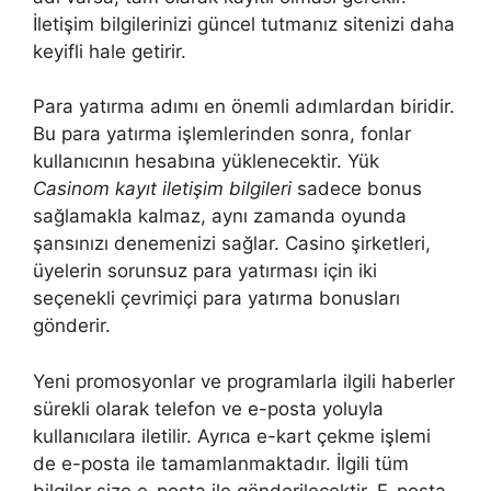
İletişim bilgilerinizi güncel tutmanız sitenizi daha
keyifli hale getirir.
Para yatırma adımı en önemli adımlardan biridir.
Bu para yatırma işlemlerinden sonra, fonlar
kullanıcının hesabına yüklenecektir. Yük
Casinom kayıt iletişim bilgileri
sadece bonus
sağlamakla kalmaz, aynı zamanda oyunda
şansınızı denemenizi sağlar. Casino şirketleri,
üyelerin sorunsuz para yatırması için iki
seçenekli çevrimiçi para yatırma bonusları
gönderir.
Yeni promosyonlar ve programlarla ilgili haberler
sürekli olarak telefon ve e-posta yoluyla
kullanıcılara iletilir. Ayrıca e-kart çekme işlemi
de e-posta ile tamamlanmaktadır. İlgili tüm
bilgiler size e-posta ile gönderilecektir. E-posta