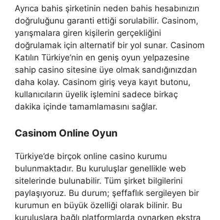
Ayrıca bahis şirketinin neden bahis hesabınızın
doğruluğunu garanti ettiği sorulabilir. Casinom,
yarışmalara giren kişilerin gerçekliğini
doğrulamak için alternatif bir yol sunar. Casinom
Katılın Türkiye’nin en geniş oyun yelpazesine
sahip casino sitesine üye olmak sandığınızdan
daha kolay. Casinom giriş veya kayıt butonu,
kullanıcıların üyelik işlemini sadece birkaç
dakika içinde tamamlamasını sağlar.
Casinom Online Oyun
Türkiye’de birçok online casino kurumu
bulunmaktadır. Bu kuruluşlar genellikle web
sitelerinde bulunabilir. Tüm şirket bilgilerini
paylaşıyoruz. Bu durum; şeffaflık sergileyen bir
kurumun en büyük özelliği olarak bilinir. Bu
kuruluşlara bağlı platformlarda oynarken ekstra