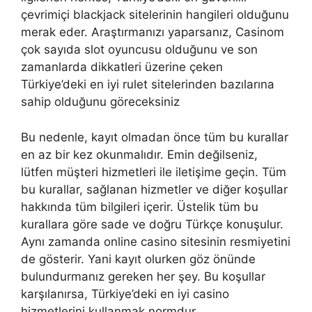
çevrimiçi blackjack sitelerinin hangileri olduğunu
merak eder. Araştırmanızı yaparsanız, Casinom
çok sayıda slot oyuncusu olduğunu ve son
zamanlarda dikkatleri üzerine çeken
Türkiye’deki en iyi rulet sitelerinden bazılarına
sahip olduğunu göreceksiniz
Bu nedenle, kayıt olmadan önce tüm bu kurallar
en az bir kez okunmalıdır. Emin değilseniz,
lütfen müşteri hizmetleri ile iletişime geçin. Tüm
bu kurallar, sağlanan hizmetler ve diğer koşullar
hakkında tüm bilgileri içerir. Üstelik tüm bu
kurallara göre sade ve doğru Türkçe konuşulur.
Aynı zamanda online casino sitesinin resmiyetini
de gösterir. Yani kayıt olurken göz önünde
bulundurmanız gereken her şey. Bu koşullar
karşılanırsa, Türkiye’deki en iyi casino
hizmetlerini kullanmak normdur.