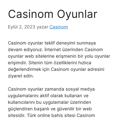
Casinom Oyunlar
Eylül 2, 2023
yazar
Casinom
Casinom oyunlar teklif deneyimi sunmaya
devam ediyoruz. İnternet üzerinden Casinom
oyunlar web sitelerine erişmenin bir yolu oyunlar
erişimdir. Sitenin tüm özelliklerini hızlıca
değerlendirmek için Casinom oyunlar adresini
ziyaret edin.
Casinom oyunlar zamanda sosyal medya
uygulamalarını aktif olarak kullanan ve
kullanıcılarını bu uygulamalar üzerinden
güçlendiren başarılı ve güvenilir bir web
sitesidir. Türk online bahis sitesi Casinom