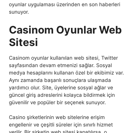
oyunlar uygulaması üzerinden en son haberleri
sunuyor.
Casinom Oyunlar Web
Sitesi
Casinom oyunlar kullanılan web sitesi, Twitter
sayfasından devam etmenizi sağlar. Sosyal
medya hesaplarını kullanan özel bir ekibimiz var.
Aynı zamanda başarılı sonuçlara ulaşmada
yardımcı olur. Site, üyelerine sosyal ağlar ve
güncel giriş adreslerini kolayca bildirmek için
güvenilir ve popüler bir seçenek sunuyor.
Casino şirketlerinin web sitelerine erişim
engellenir ve çeşitli süreler için sınırlı hizmet
verilir. Bir şirketin web sitesi kapatılırsa, o