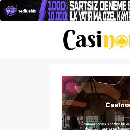
İçeriğe
atla