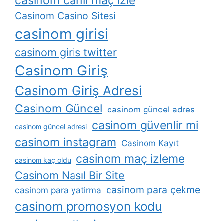
casinom canli maç izle
Casinom Casino Sitesi
casinom girisi
casinom giris twitter
Casinom Giriş
Casinom Giriş Adresi
Casinom Güncel
casinom güncel adres
casinom güvenlir mi
casinom güncel adresi
casinom instagram
Casinom Kayıt
casinom maç izleme
casinom kaç oldu
Casinom Nasıl Bir Site
casinom para çekme
casinom para yatirma
casinom promosyon kodu