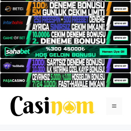
İçeriğe
atla
Menü