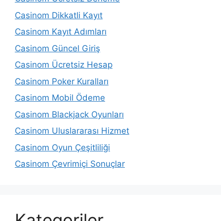
Casinom Dikkatli Kayıt
Casinom Kayıt Adımları
Casinom Güncel Giriş
Casinom Ücretsiz Hesap
Casinom Poker Kuralları
Casinom Mobil Ödeme
Casinom Blackjack Oyunları
Casinom Uluslararası Hizmet
Casinom Oyun Çeşitliliği
Casinom Çevrimiçi Sonuçlar
Kategoriler