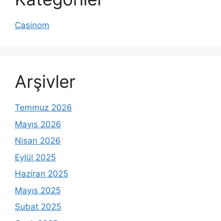
Casinom
Arşivler
Temmuz 2026
Mayıs 2026
Nisan 2026
Eylül 2025
Haziran 2025
Mayıs 2025
Şubat 2025