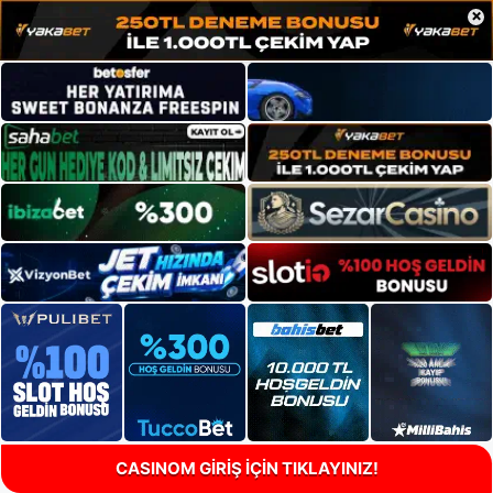
×
CASINOM GİRİŞ İÇİN TIKLAYINIZ!