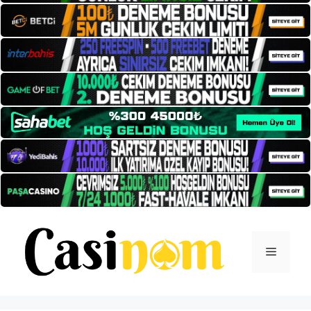
İçeriğe
atla
Menü