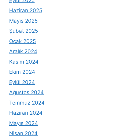
Eylül 2025
Haziran 2025
Mayıs 2025
Şubat 2025
Ocak 2025
Aralık 2024
Kasım 2024
Ekim 2024
Eylül 2024
Ağustos 2024
Temmuz 2024
Haziran 2024
Mayıs 2024
Nisan 2024