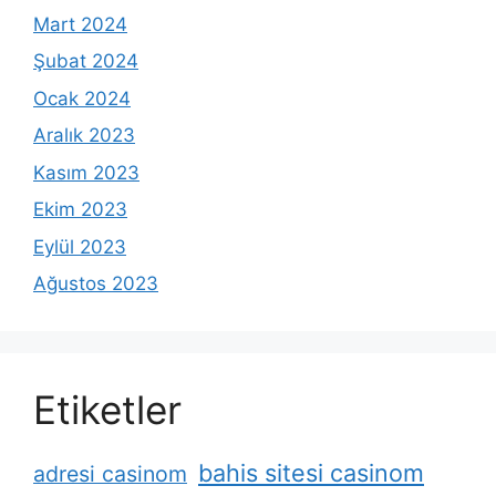
Mart 2024
Şubat 2024
Ocak 2024
Aralık 2023
Kasım 2023
Ekim 2023
Eylül 2023
Ağustos 2023
Etiketler
bahis sitesi casinom
adresi casinom