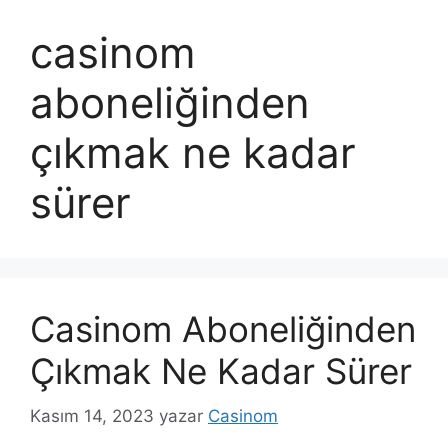
casinom
aboneliğinden
çıkmak ne kadar
sürer
Casinom Aboneliğinden
Çıkmak Ne Kadar Sürer
Kasım 14, 2023
yazar
Casinom