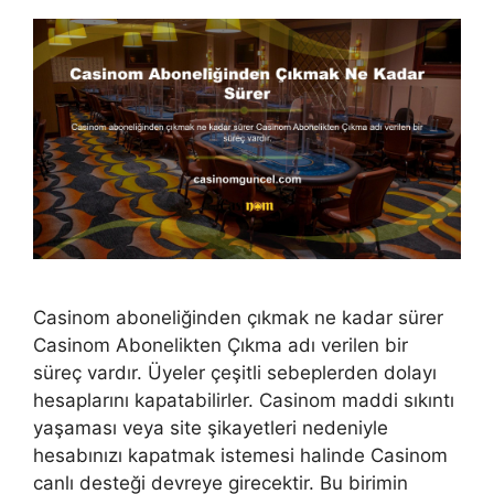
Casinom aboneliğinden çıkmak ne kadar sürer
Casinom Abonelikten Çıkma adı verilen bir
süreç vardır. Üyeler çeşitli sebeplerden dolayı
hesaplarını kapatabilirler. Casinom maddi sıkıntı
yaşaması veya site şikayetleri nedeniyle
hesabınızı kapatmak istemesi halinde Casinom
canlı desteği devreye girecektir. Bu birimin