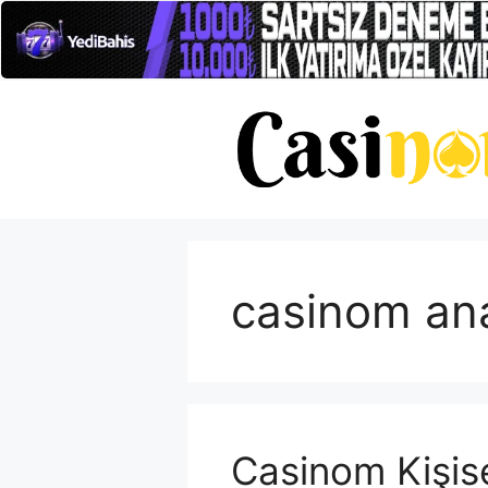
İçeriğe
atla
casinom anal
Casinom Kişis