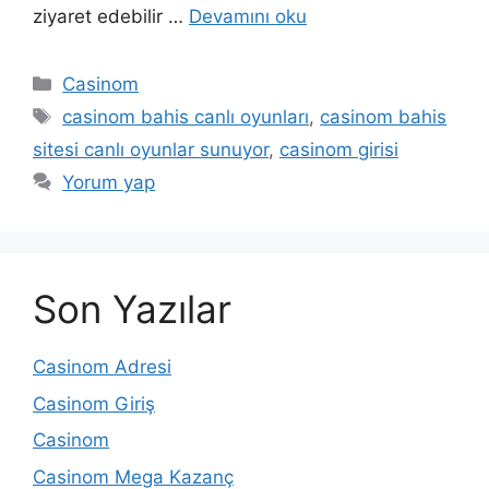
ziyaret edebilir …
Devamını oku
Kategoriler
Casinom
Etiketler
casinom bahis canlı oyunları
,
casinom bahis
sitesi canlı oyunlar sunuyor
,
casinom girisi
Yorum yap
Son Yazılar
Casinom Adresi
Casinom Giriş
Casinom
Casinom Mega Kazanç