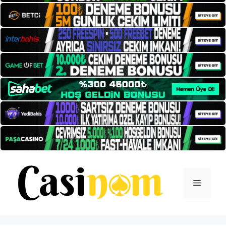
İçeriğe
atla
Menü