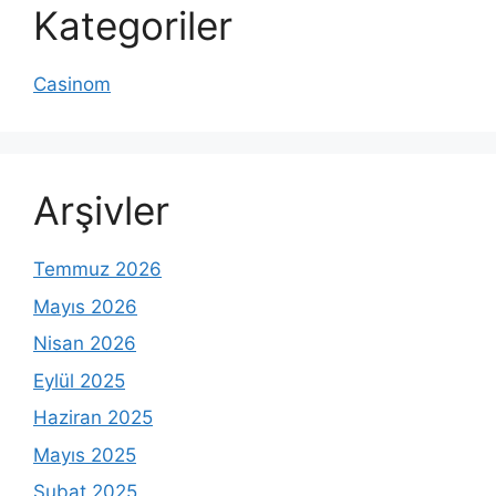
Kategoriler
Casinom
Arşivler
Temmuz 2026
Mayıs 2026
Nisan 2026
Eylül 2025
Haziran 2025
Mayıs 2025
Şubat 2025