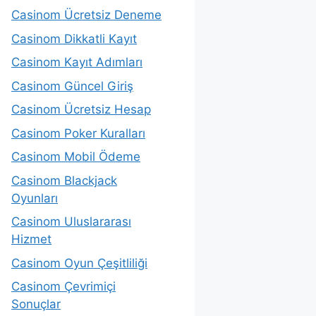
Casinom Ücretsiz Deneme
Casinom Dikkatli Kayıt
Casinom Kayıt Adımları
Casinom Güncel Giriş
Casinom Ücretsiz Hesap
Casinom Poker Kuralları
Casinom Mobil Ödeme
Casinom Blackjack
Oyunları
Casinom Uluslararası
Hizmet
Casinom Oyun Çeşitliliği
Casinom Çevrimiçi
Sonuçlar