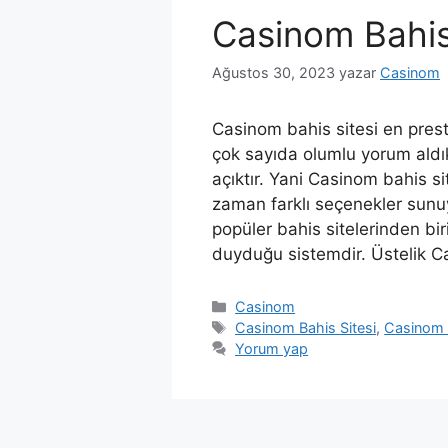
Casinom Bahis
Ağustos 30, 2023
yazar
Casinom
Casinom bahis sitesi en prestij
çok sayıda olumlu yorum aldı
açıktır. Yani Casinom bahis s
zaman farklı seçenekler sunu
popüler bahis sitelerinden bir
duyduğu sistemdir. Üstelik C
Kategoriler
Casinom
Etiketler
Casinom Bahis Sitesi
,
Casinom Y
Yorum yap