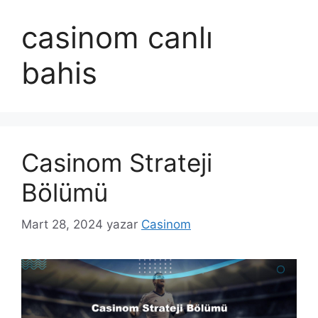
casinom canlı
bahis
Casinom Strateji
Bölümü
Mart 28, 2024
yazar
Casinom