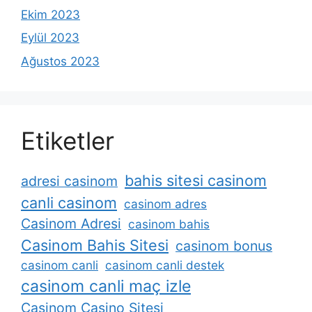
Ekim 2023
Eylül 2023
Ağustos 2023
Etiketler
bahis sitesi casinom
adresi casinom
canli casinom
casinom adres
Casinom Adresi
casinom bahis
Casinom Bahis Sitesi
casinom bonus
casinom canli
casinom canli destek
casinom canli maç izle
Casinom Casino Sitesi