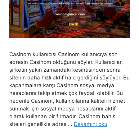
Casinom kullanıcısı Casinom kullanıcıya son
adresin Casinom olduğunu söyler. Kullanıcılar,
şirketin yakın zamandaki kesintisinden sonra
sitenin daha hızlı aktif hale geldiğini söylüyor. Bu
kapanmalara karşı Casinom sosyal medya
hesaplarını takip etmek çok faydalı olabilir. Bu
nedenle Casinom, kullanıcılarına kaliteli hizmet
sunmak için sosyal medya hesaplarını aktif
olarak kullanan bir firmadır. Casinom bahis
siteleri genellikle adres …
Devamını oku