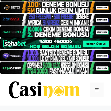
İçeriğe
atla
Menü