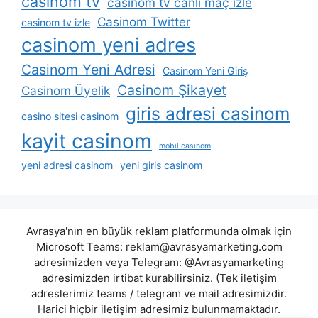
casinom tv
casinom tv canli maç izle
Casinom Twitter
casinom tv izle
casinom yeni adres
Casinom Yeni Adresi
Casinom Yeni Giriş
Casinom Şikayet
Casinom Üyelik
giris adresi casinom
casino sitesi casinom
kayit casinom
mobil casinom
yeni adresi casinom
yeni giris casinom
Avrasya'nın en büyük reklam platformunda olmak için
Microsoft Teams:
reklam@avrasyamarketing.com
adresimizden veya Telegram: @Avrasyamarketing
adresimizden irtibat kurabilirsiniz. (Tek iletişim
adreslerimiz teams / telegram ve mail adresimizdir.
Harici hiçbir iletişim adresimiz bulunmamaktadır.