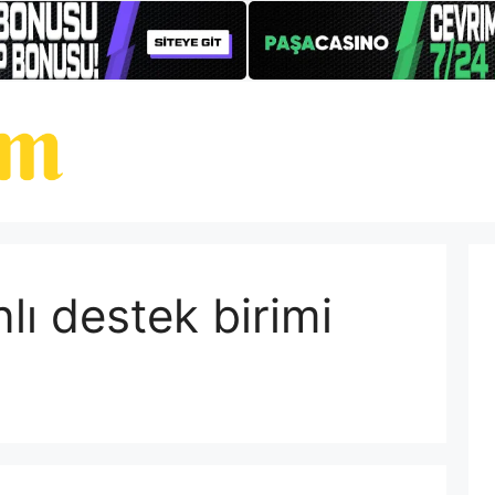
lı destek birimi