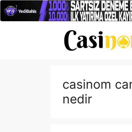
İçeriğe
atla
casinom can
nedir