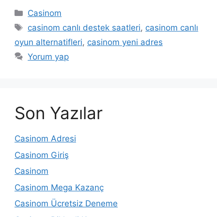
Kategoriler
Casinom
Etiketler
casinom canlı destek saatleri
,
casinom canlı
oyun alternatifleri
,
casinom yeni adres
Yorum yap
Son Yazılar
Casinom Adresi
Casinom Giriş
Casinom
Casinom Mega Kazanç
Casinom Ücretsiz Deneme