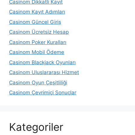
Casinom Dikkatli Kayıt
Casinom Kayıt Adımları
Casinom Güncel Giriş
Casinom Ücretsiz Hesap
Casinom Poker Kuralları
Casinom Mobil Ödeme
Casinom Blackjack Oyunları
Casinom Uluslararası Hizmet
Casinom Oyun Çeşitliliği
Casinom Çevrimiçi Sonuçlar
Kategoriler