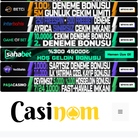
İçeriğe
atla
Menü