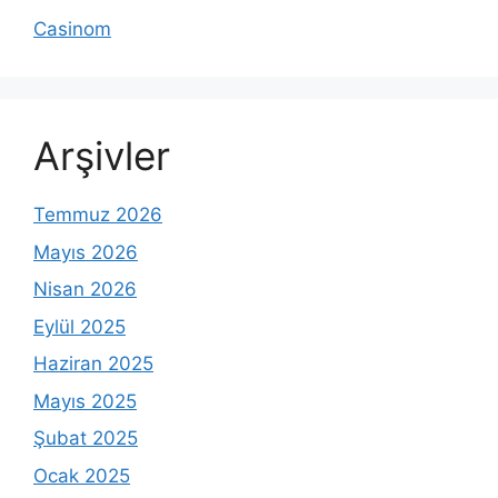
Casinom
Arşivler
Temmuz 2026
Mayıs 2026
Nisan 2026
Eylül 2025
Haziran 2025
Mayıs 2025
Şubat 2025
Ocak 2025