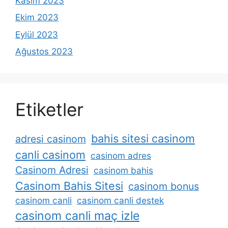
Kasım 2023
Ekim 2023
Eylül 2023
Ağustos 2023
Etiketler
bahis sitesi casinom
adresi casinom
canli casinom
casinom adres
Casinom Adresi
casinom bahis
Casinom Bahis Sitesi
casinom bonus
casinom canli
casinom canli destek
casinom canli maç izle