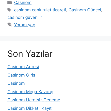
Kategoriler
Casinom
Etiketler
casinom canlı rulet ticareti
,
Casinom Güncel
,
casinom güvenilir
Yorum yap
Son Yazılar
Casinom Adresi
Casinom Giriş
Casinom
Casinom Mega Kazanç
Casinom Ücretsiz Deneme
Casinom Dikkatli Kayıt