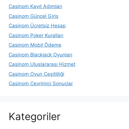
Casinom Kayıt Adımları
Casinom Güncel Giriş
Casinom Ücretsiz Hesap
Casinom Poker Kuralları
Casinom Mobil Ödeme
Casinom Blackjack Oyunları
Casinom Uluslararası Hizmet
Casinom Oyun Çeşitliliği
Casinom Çevrimiçi Sonuçlar
Kategoriler