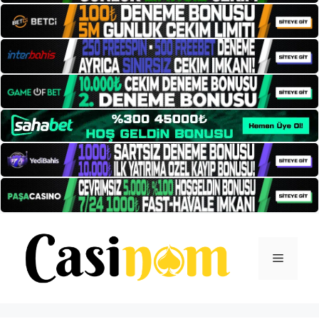
İçeriğe
atla
Menü