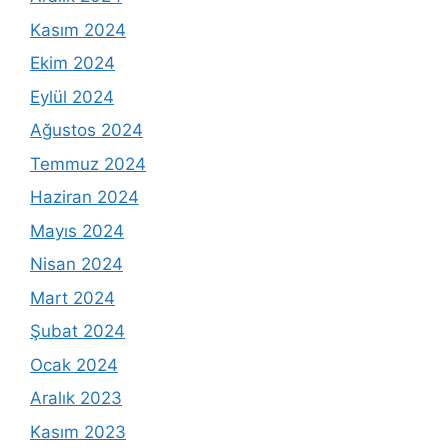
Kasım 2024
Ekim 2024
Eylül 2024
Ağustos 2024
Temmuz 2024
Haziran 2024
Mayıs 2024
Nisan 2024
Mart 2024
Şubat 2024
Ocak 2024
Aralık 2023
Kasım 2023