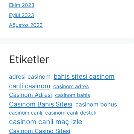
Ekim 2023
Eylül 2023
Ağustos 2023
Etiketler
bahis sitesi casinom
adresi casinom
canli casinom
casinom adres
Casinom Adresi
casinom bahis
Casinom Bahis Sitesi
casinom bonus
casinom canli
casinom canli destek
casinom canli maç izle
Casinom Casino Sitesi