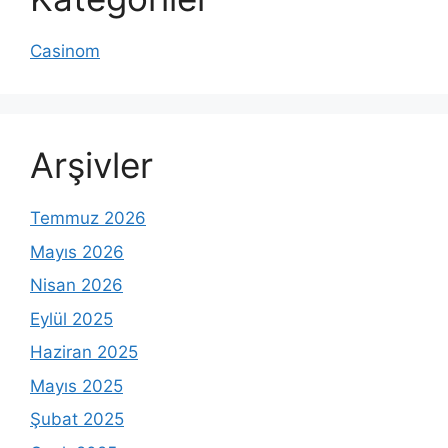
Casinom
Arşivler
Temmuz 2026
Mayıs 2026
Nisan 2026
Eylül 2025
Haziran 2025
Mayıs 2025
Şubat 2025