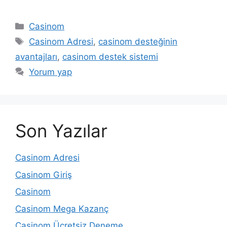
Kategoriler
Casinom
Etiketler
Casinom Adresi
,
casinom desteğinin
avantajları
,
casinom destek sistemi
Yorum yap
Son Yazılar
Casinom Adresi
Casinom Giriş
Casinom
Casinom Mega Kazanç
Casinom Ücretsiz Deneme