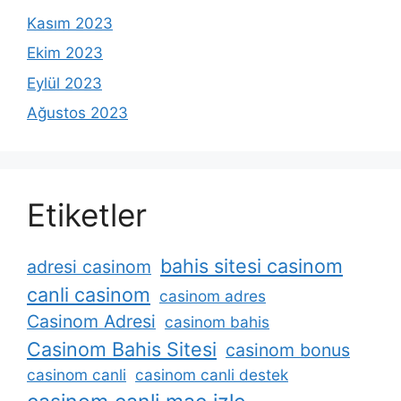
Kasım 2023
Ekim 2023
Eylül 2023
Ağustos 2023
Etiketler
bahis sitesi casinom
adresi casinom
canli casinom
casinom adres
Casinom Adresi
casinom bahis
Casinom Bahis Sitesi
casinom bonus
casinom canli
casinom canli destek