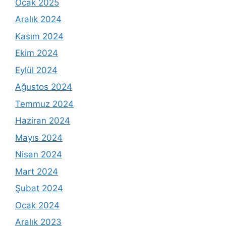
Ocak 2025
Aralık 2024
Kasım 2024
Ekim 2024
Eylül 2024
Ağustos 2024
Temmuz 2024
Haziran 2024
Mayıs 2024
Nisan 2024
Mart 2024
Şubat 2024
Ocak 2024
Aralık 2023