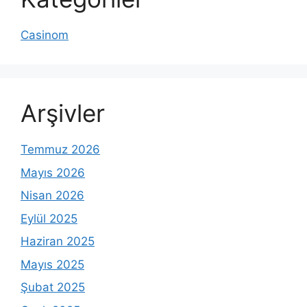
Casinom
Arşivler
Temmuz 2026
Mayıs 2026
Nisan 2026
Eylül 2025
Haziran 2025
Mayıs 2025
Şubat 2025