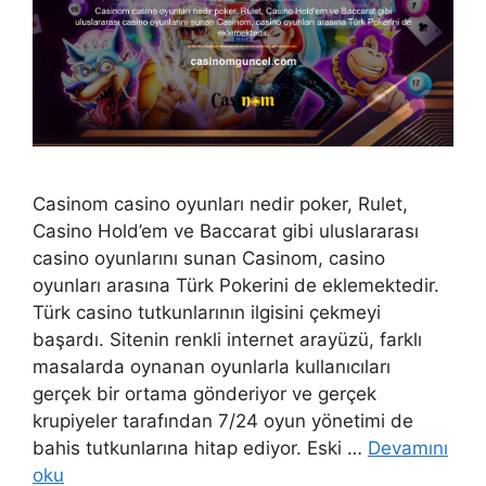
Casinom casino oyunları nedir poker, Rulet,
Casino Hold’em ve Baccarat gibi uluslararası
casino oyunlarını sunan Casinom, casino
oyunları arasına Türk Pokerini de eklemektedir.
Türk casino tutkunlarının ilgisini çekmeyi
başardı. Sitenin renkli internet arayüzü, farklı
masalarda oynanan oyunlarla kullanıcıları
gerçek bir ortama gönderiyor ve gerçek
krupiyeler tarafından 7/24 oyun yönetimi de
bahis tutkunlarına hitap ediyor. Eski …
Devamını
oku