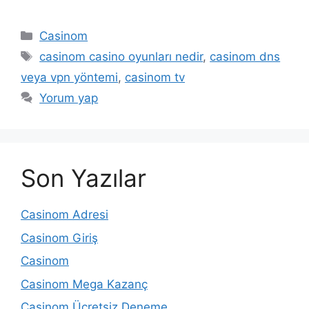
Kategoriler
Casinom
Etiketler
casinom casino oyunları nedir
,
casinom dns
veya vpn yöntemi
,
casinom tv
Yorum yap
Son Yazılar
Casinom Adresi
Casinom Giriş
Casinom
Casinom Mega Kazanç
Casinom Ücretsiz Deneme