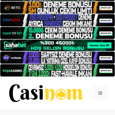
İçeriğe
atla
Menü