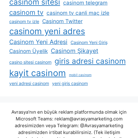
casinom sitesi
casinom telegram
casinom tv
casinom tv canli maç izle
Casinom Twitter
casinom tv izle
casinom yeni adres
Casinom Yeni Adresi
Casinom Yeni Giriş
Casinom Şikayet
Casinom Üyelik
giris adresi casinom
casino sitesi casinom
kayit casinom
mobil casinom
yeni adresi casinom
yeni giris casinom
Avrasya'nın en büyük reklam platformunda olmak için
Microsoft Teams:
reklam@avrasyamarketing.com
adresimizden veya Telegram: @Avrasyamarketing
adresimizden irtibat kurabilirsiniz. (Tek iletişim