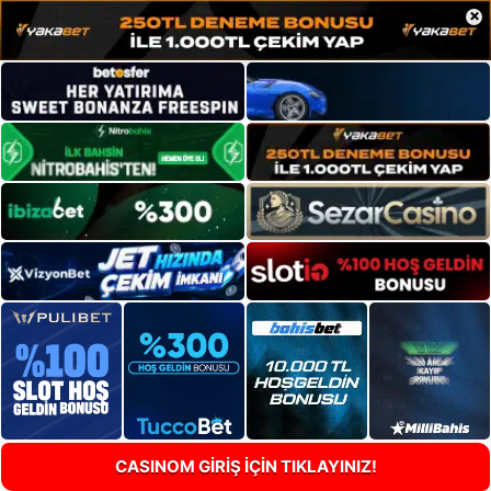
×
CASINOM GİRİŞ İÇİN TIKLAYINIZ!