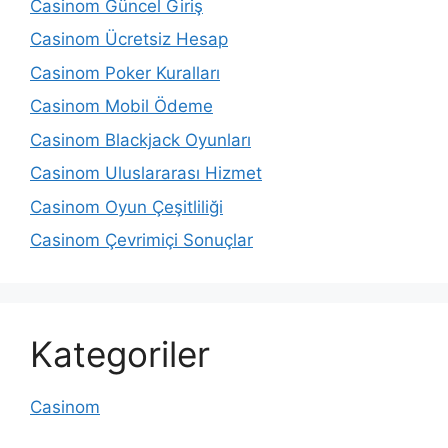
Casinom Güncel Giriş
Casinom Ücretsiz Hesap
Casinom Poker Kuralları
Casinom Mobil Ödeme
Casinom Blackjack Oyunları
Casinom Uluslararası Hizmet
Casinom Oyun Çeşitliliği
Casinom Çevrimiçi Sonuçlar
Kategoriler
Casinom