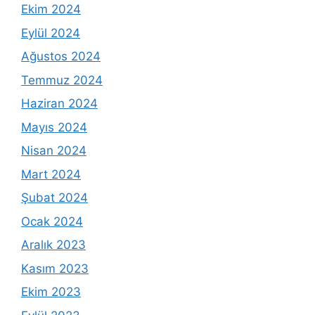
Ekim 2024
Eylül 2024
Ağustos 2024
Temmuz 2024
Haziran 2024
Mayıs 2024
Nisan 2024
Mart 2024
Şubat 2024
Ocak 2024
Aralık 2023
Kasım 2023
Ekim 2023