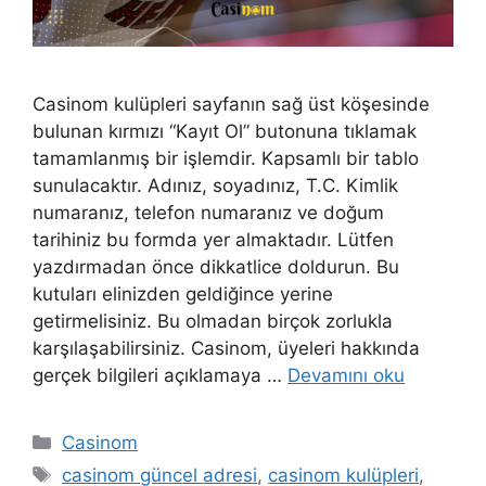
Casinom kulüpleri sayfanın sağ üst köşesinde
bulunan kırmızı “Kayıt Ol” butonuna tıklamak
tamamlanmış bir işlemdir. Kapsamlı bir tablo
sunulacaktır. Adınız, soyadınız, T.C. Kimlik
numaranız, telefon numaranız ve doğum
tarihiniz bu formda yer almaktadır. Lütfen
yazdırmadan önce dikkatlice doldurun. Bu
kutuları elinizden geldiğince yerine
getirmelisiniz. Bu olmadan birçok zorlukla
karşılaşabilirsiniz. Casinom, üyeleri hakkında
gerçek bilgileri açıklamaya …
Devamını oku
Kategoriler
Casinom
Etiketler
casinom güncel adresi
,
casinom kulüpleri
,