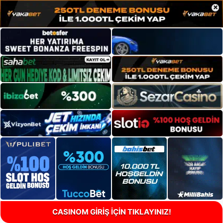
×
CASINOM GİRİŞ İÇİN TIKLAYINIZ!