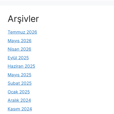
Arşivler
Temmuz 2026
Mayıs 2026
Nisan 2026
Eylül 2025
Haziran 2025
Mayıs 2025
Şubat 2025
Ocak 2025
Aralık 2024
Kasım 2024