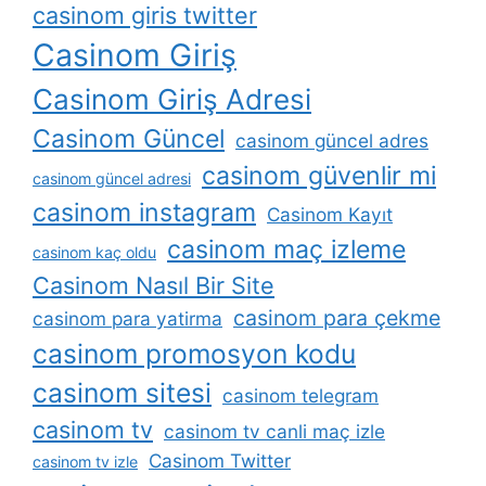
casinom giris twitter
Casinom Giriş
Casinom Giriş Adresi
Casinom Güncel
casinom güncel adres
casinom güvenlir mi
casinom güncel adresi
casinom instagram
Casinom Kayıt
casinom maç izleme
casinom kaç oldu
Casinom Nasıl Bir Site
casinom para çekme
casinom para yatirma
casinom promosyon kodu
casinom sitesi
casinom telegram
casinom tv
casinom tv canli maç izle
Casinom Twitter
casinom tv izle