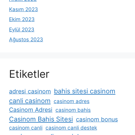
Kasım 2023
Ekim 2023
Eylül 2023
Ağustos 2023
Etiketler
bahis sitesi casinom
adresi casinom
canli casinom
casinom adres
Casinom Adresi
casinom bahis
Casinom Bahis Sitesi
casinom bonus
casinom canli
casinom canli destek