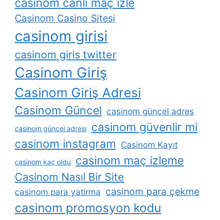
casinom canli maç izle
Casinom Casino Sitesi
casinom girisi
casinom giris twitter
Casinom Giriş
Casinom Giriş Adresi
Casinom Güncel
casinom güncel adres
casinom güvenlir mi
casinom güncel adresi
casinom instagram
Casinom Kayıt
casinom maç izleme
casinom kaç oldu
Casinom Nasıl Bir Site
casinom para çekme
casinom para yatirma
casinom promosyon kodu