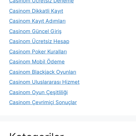
Casinom Ücretsiz Deneme
Casinom Dikkatli Kayıt
Casinom Kayıt Adımları
Casinom Güncel Giriş
Casinom Ücretsiz Hesap
Casinom Poker Kuralları
Casinom Mobil Ödeme
Casinom Blackjack Oyunları
Casinom Uluslararası Hizmet
Casinom Oyun Çeşitliliği
Casinom Çevrimiçi Sonuçlar