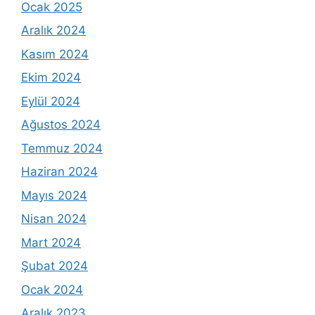
Ocak 2025
Aralık 2024
Kasım 2024
Ekim 2024
Eylül 2024
Ağustos 2024
Temmuz 2024
Haziran 2024
Mayıs 2024
Nisan 2024
Mart 2024
Şubat 2024
Ocak 2024
Aralık 2023