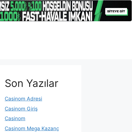
Son Yazılar
Casinom Adresi
Casinom Giriş
Casinom
Casinom Mega Kazanç