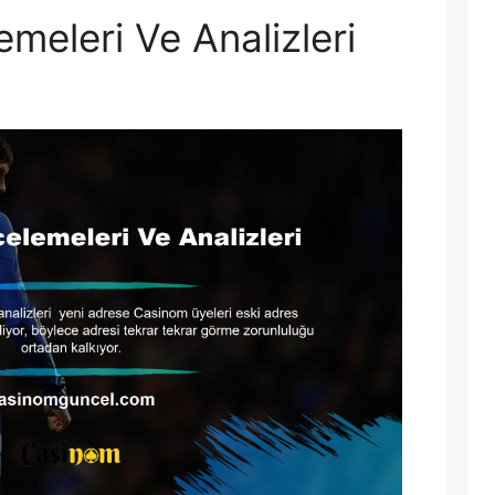
meleri Ve Analizleri