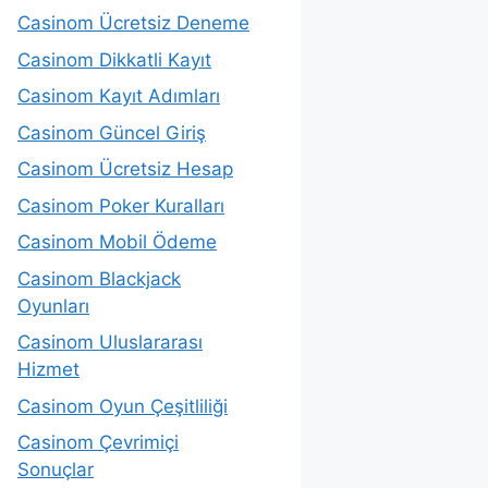
Casinom Ücretsiz Deneme
Casinom Dikkatli Kayıt
Casinom Kayıt Adımları
Casinom Güncel Giriş
Casinom Ücretsiz Hesap
Casinom Poker Kuralları
Casinom Mobil Ödeme
Casinom Blackjack
Oyunları
Casinom Uluslararası
Hizmet
Casinom Oyun Çeşitliliği
Casinom Çevrimiçi
Sonuçlar