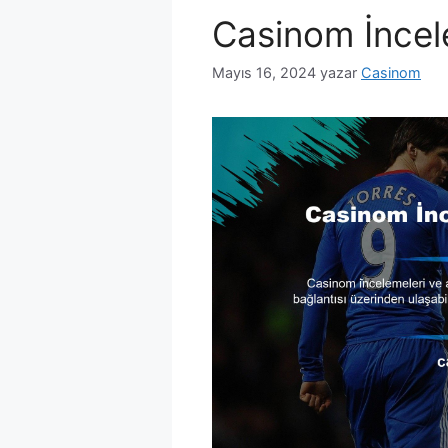
Casinom İncele
Mayıs 16, 2024
yazar
Casinom