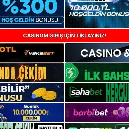
CASINOM GİRİŞ İÇİN TIKLAYINIZ!