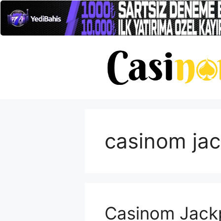
İçeriğe
atla
casinom jac
Casinom Jackp