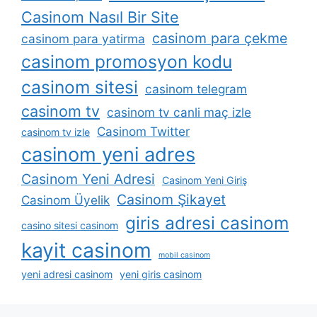
Casinom Nasıl Bir Site
casinom para çekme
casinom para yatirma
casinom promosyon kodu
casinom sitesi
casinom telegram
casinom tv
casinom tv canli maç izle
Casinom Twitter
casinom tv izle
casinom yeni adres
Casinom Yeni Adresi
Casinom Yeni Giriş
Casinom Şikayet
Casinom Üyelik
giris adresi casinom
casino sitesi casinom
kayit casinom
mobil casinom
yeni adresi casinom
yeni giris casinom