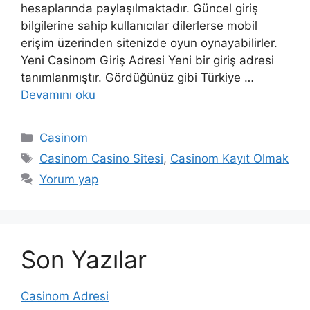
hesaplarında paylaşılmaktadır. Güncel giriş
bilgilerine sahip kullanıcılar dilerlerse mobil
erişim üzerinden sitenizde oyun oynayabilirler.
Yeni Casinom Giriş Adresi Yeni bir giriş adresi
tanımlanmıştır. Gördüğünüz gibi Türkiye …
Devamını oku
Kategoriler
Casinom
Etiketler
Casinom Casino Sitesi
,
Casinom Kayıt Olmak
Yorum yap
Son Yazılar
Casinom Adresi