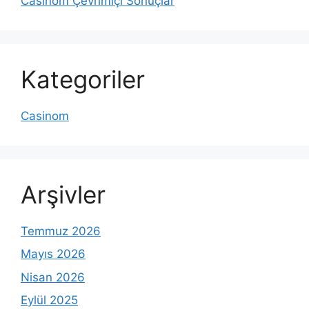
Casinom Çevrimiçi Sonuçlar
Kategoriler
Casinom
Arşivler
Temmuz 2026
Mayıs 2026
Nisan 2026
Eylül 2025