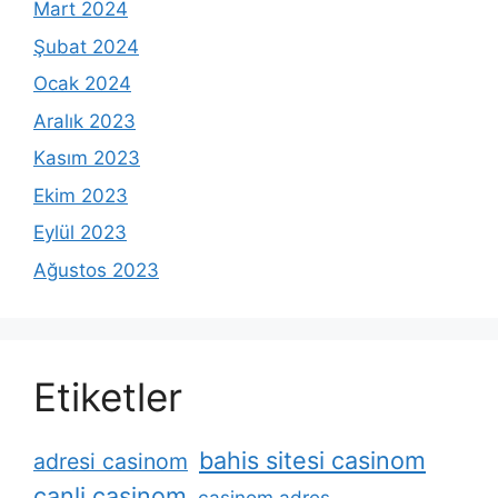
Mart 2024
Şubat 2024
Ocak 2024
Aralık 2023
Kasım 2023
Ekim 2023
Eylül 2023
Ağustos 2023
Etiketler
bahis sitesi casinom
adresi casinom
canli casinom
casinom adres