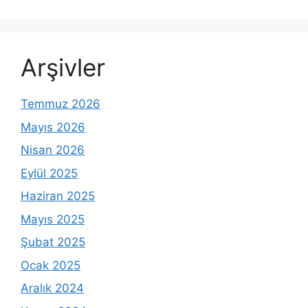
Arşivler
Temmuz 2026
Mayıs 2026
Nisan 2026
Eylül 2025
Haziran 2025
Mayıs 2025
Şubat 2025
Ocak 2025
Aralık 2024