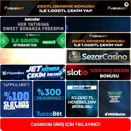
×
CASINOM GİRİŞ İÇİN TIKLAYINIZ!