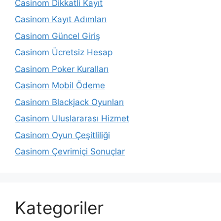
Casinom Dikkatli Kayıt
Casinom Kayıt Adımları
Casinom Güncel Giriş
Casinom Ücretsiz Hesap
Casinom Poker Kuralları
Casinom Mobil Ödeme
Casinom Blackjack Oyunları
Casinom Uluslararası Hizmet
Casinom Oyun Çeşitliliği
Casinom Çevrimiçi Sonuçlar
Kategoriler