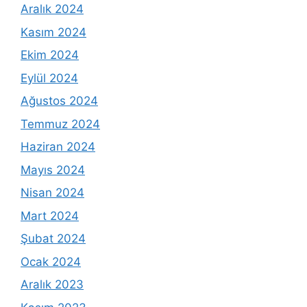
Aralık 2024
Kasım 2024
Ekim 2024
Eylül 2024
Ağustos 2024
Temmuz 2024
Haziran 2024
Mayıs 2024
Nisan 2024
Mart 2024
Şubat 2024
Ocak 2024
Aralık 2023