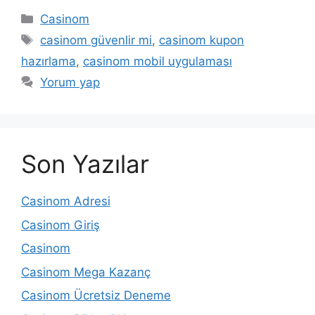
Kategoriler
Casinom
Etiketler
casinom güvenlir mi
,
casinom kupon
hazırlama
,
casinom mobil uygulaması
Yorum yap
Son Yazılar
Casinom Adresi
Casinom Giriş
Casinom
Casinom Mega Kazanç
Casinom Ücretsiz Deneme