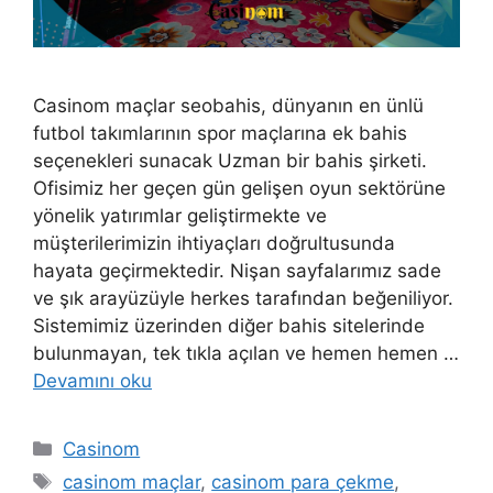
Casinom maçlar seobahis, dünyanın en ünlü
futbol takımlarının spor maçlarına ek bahis
seçenekleri sunacak Uzman bir bahis şirketi.
Ofisimiz her geçen gün gelişen oyun sektörüne
yönelik yatırımlar geliştirmekte ve
müşterilerimizin ihtiyaçları doğrultusunda
hayata geçirmektedir. Nişan sayfalarımız sade
ve şık arayüzüyle herkes tarafından beğeniliyor.
Sistemimiz üzerinden diğer bahis sitelerinde
bulunmayan, tek tıkla açılan ve hemen hemen …
Devamını oku
Kategoriler
Casinom
Etiketler
casinom maçlar
,
casinom para çekme
,