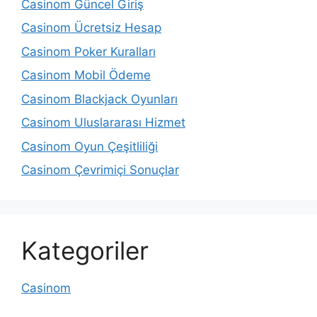
Casinom Güncel Giriş
Casinom Ücretsiz Hesap
Casinom Poker Kuralları
Casinom Mobil Ödeme
Casinom Blackjack Oyunları
Casinom Uluslararası Hizmet
Casinom Oyun Çeşitliliği
Casinom Çevrimiçi Sonuçlar
Kategoriler
Casinom