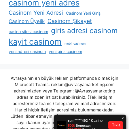
casinom yeni adres
Casinom Yeni Adresi
Casinom Yeni Giriş
Casinom Şikayet
Casinom Üyelik
giris adresi casinom
casino sitesi casinom
kayit casinom
mobil casinom
yeni adresi casinom
yeni giris casinom
Avrasya'nın en büyük reklam platformunda olmak için
Microsoft Teams:
reklam@avrasyamarketing.com
adresimizden veya Telegram: @Avrasyamarketing
adresimizden irtibat kurabilirsiniz. (Tek iletişim
adreslerimiz teams / telegram ve mail adresimizdir.
Harici hiçbir iletişim adresimiz bulunmamaktadır.
Lütfen itibar etmeyiniz.) Türkiye yasalarına göre 7258
sayılı kanun uyarınca yasa dışı bahis oynamanın
cezaları mevcuttur. Şu an bulunduğunuz site hiç bir