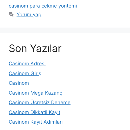
casinom para çekme yöntemi
Yorum yap
Son Yazılar
Casinom Adresi
Casinom Giriş
Casinom
Casinom Mega Kazanç
Casinom Ücretsiz Deneme
Casinom Dikkatli Kayıt
Casinom Kayıt Adımları