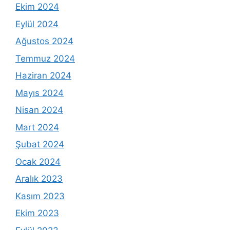
Ekim 2024
Eylül 2024
Ağustos 2024
Temmuz 2024
Haziran 2024
Mayıs 2024
Nisan 2024
Mart 2024
Şubat 2024
Ocak 2024
Aralık 2023
Kasım 2023
Ekim 2023