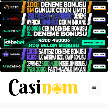
İçeriğe
atla
Menü