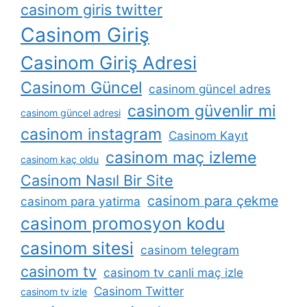
casinom giris twitter
Casinom Giriş
Casinom Giriş Adresi
Casinom Güncel
casinom güncel adres
casinom güvenlir mi
casinom güncel adresi
casinom instagram
Casinom Kayıt
casinom maç izleme
casinom kaç oldu
Casinom Nasıl Bir Site
casinom para çekme
casinom para yatirma
casinom promosyon kodu
casinom sitesi
casinom telegram
casinom tv
casinom tv canli maç izle
Casinom Twitter
casinom tv izle