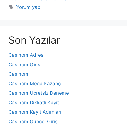
Yorum yap
Son Yazılar
Casinom Adresi
Casinom Giriş
Casinom
Casinom Mega Kazanç
Casinom Ücretsiz Deneme
Casinom Dikkatli Kayıt
Casinom Kayıt Adımları
Casinom Güncel Giriş