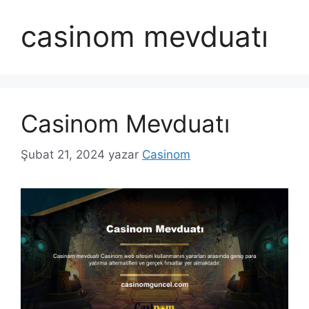
casinom mevduatı
Casinom Mevduatı
Şubat 21, 2024
yazar
Casinom