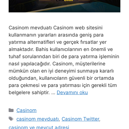
Casinom mevduatı Casinom web sitesini
kullanmanın yararları arasında geniş para
yatırma alternatifleri ve gerçek fırsatlar yer
almaktadır. Bahis kullanıcılarının en önemli ve
tuhaf sorularından biri de para yatırma işleminin
nasıl yapılacağıdır. Casinom, müşterilerine
mümkün olan en iyi deneyimi sunmaya kararlı
olduğundan, kullanıcıların güvenli bir ortamda
para çekmesi ve para yatırması için gerekli tüm
belgelere sahiptir. …
Devamını oku
Kategoriler
Casinom
Etiketler
casinom mevduatı
,
Casinom Twitter
,
casinom ve mevcut adresi