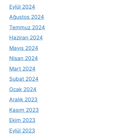
Eylül 2024
Ağustos 2024
Temmuz 2024
Haziran 2024
Mayıs 2024
Nisan 2024
Mart 2024
Şubat 2024
Ocak 2024
Aralık 2023
Kasım 2023
Ekim 2023
Eylül 2023