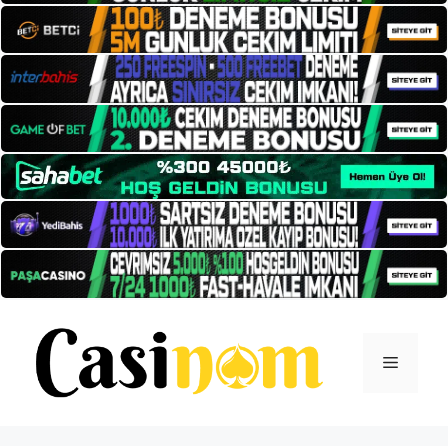
İçeriğe
atla
Menü