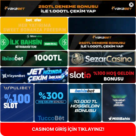
×
CASINOM GİRİŞ İÇİN TIKLAYINIZ!