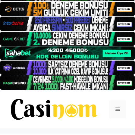
İçeriğe
atla
Menü