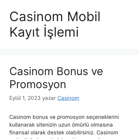
Casinom Mobil
Kayıt İşlemi
Casinom Bonus ve
Promosyon
Eylül 1, 2023
yazar
Casinom
Casinom bonus ve promosyon seçeneklerini
kullanarak sitenizin uzun ömürlü olmasına
finansal olarak destek olabilirsiniz. Casinom