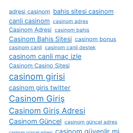
bahis sitesi casinom
adresi casinom
canli casinom
casinom adres
Casinom Adresi
casinom bahis
Casinom Bahis Sitesi
casinom bonus
casinom canli
casinom canli destek
casinom canli maç izle
Casinom Casino Sitesi
casinom girisi
casinom giris twitter
Casinom Giriş
Casinom Giriş Adresi
Casinom Güncel
casinom güncel adres
casinom güvenlir mi
casinom güncel adresi