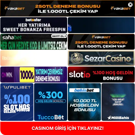
×
CASINOM GİRİŞ İÇİN TIKLAYINIZ!