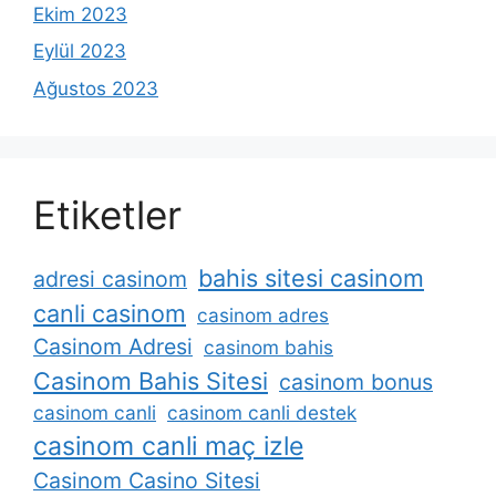
Ekim 2023
Eylül 2023
Ağustos 2023
Etiketler
bahis sitesi casinom
adresi casinom
canli casinom
casinom adres
Casinom Adresi
casinom bahis
Casinom Bahis Sitesi
casinom bonus
casinom canli
casinom canli destek
casinom canli maç izle
Casinom Casino Sitesi