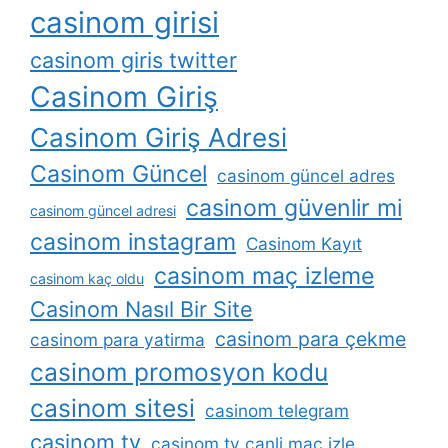
casinom girisi
casinom giris twitter
Casinom Giriş
Casinom Giriş Adresi
Casinom Güncel
casinom güncel adres
casinom güvenlir mi
casinom güncel adresi
casinom instagram
Casinom Kayıt
casinom maç izleme
casinom kaç oldu
Casinom Nasıl Bir Site
casinom para çekme
casinom para yatirma
casinom promosyon kodu
casinom sitesi
casinom telegram
casinom tv
casinom tv canli maç izle