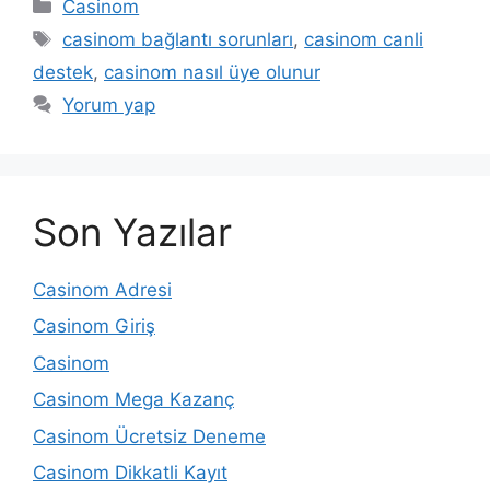
Kategoriler
Casinom
Etiketler
casinom bağlantı sorunları
,
casinom canli
destek
,
casinom nasıl üye olunur
Yorum yap
Son Yazılar
Casinom Adresi
Casinom Giriş
Casinom
Casinom Mega Kazanç
Casinom Ücretsiz Deneme
Casinom Dikkatli Kayıt