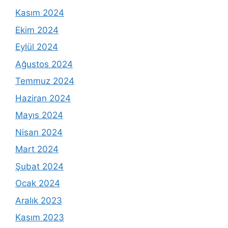
Kasım 2024
Ekim 2024
Eylül 2024
Ağustos 2024
Temmuz 2024
Haziran 2024
Mayıs 2024
Nisan 2024
Mart 2024
Şubat 2024
Ocak 2024
Aralık 2023
Kasım 2023