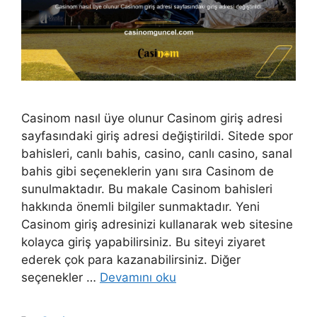
Casinom nasıl üye olunur Casinom giriş adresi
sayfasındaki giriş adresi değiştirildi. Sitede spor
bahisleri, canlı bahis, casino, canlı casino, sanal
bahis gibi seçeneklerin yanı sıra Casinom de
sunulmaktadır. Bu makale Casinom bahisleri
hakkında önemli bilgiler sunmaktadır. Yeni
Casinom giriş adresinizi kullanarak web sitesine
kolayca giriş yapabilirsiniz. Bu siteyi ziyaret
ederek çok para kazanabilirsiniz. Diğer
seçenekler …
Devamını oku