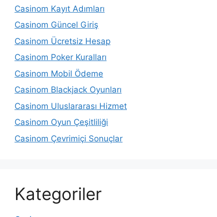
Casinom Kayıt Adımları
Casinom Güncel Giriş
Casinom Ücretsiz Hesap
Casinom Poker Kuralları
Casinom Mobil Ödeme
Casinom Blackjack Oyunları
Casinom Uluslararası Hizmet
Casinom Oyun Çeşitliliği
Casinom Çevrimiçi Sonuçlar
Kategoriler