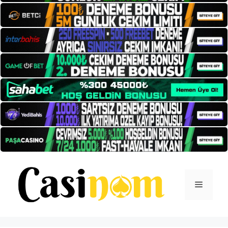
İçeriğe
atla
Menü