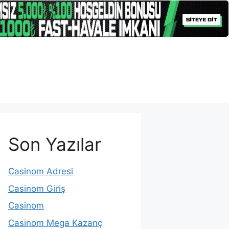
Son Yazılar
Casinom Adresi
Casinom Giriş
Casinom
Casinom Mega Kazanç