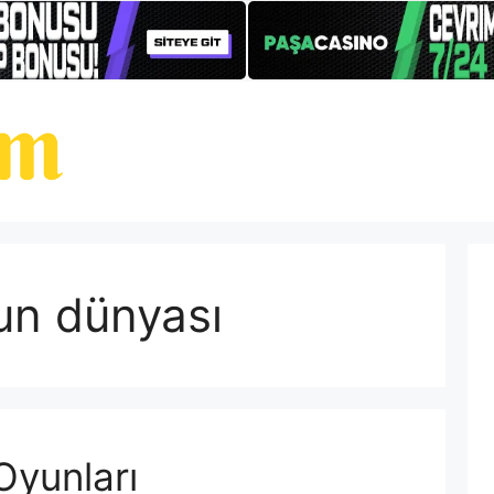
un dünyası
Oyunları