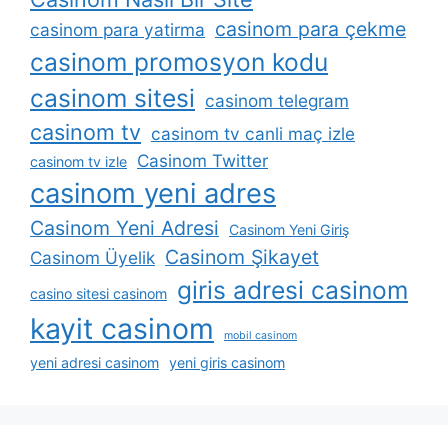
casinom para çekme
casinom para yatirma
casinom promosyon kodu
casinom sitesi
casinom telegram
casinom tv
casinom tv canli maç izle
Casinom Twitter
casinom tv izle
casinom yeni adres
Casinom Yeni Adresi
Casinom Yeni Giriş
Casinom Şikayet
Casinom Üyelik
giris adresi casinom
casino sitesi casinom
kayit casinom
mobil casinom
yeni adresi casinom
yeni giris casinom