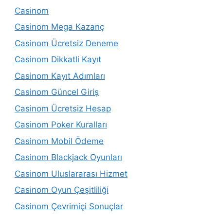
Casinom
Casinom Mega Kazanç
Casinom Ücretsiz Deneme
Casinom Dikkatli Kayıt
Casinom Kayıt Adımları
Casinom Güncel Giriş
Casinom Ücretsiz Hesap
Casinom Poker Kuralları
Casinom Mobil Ödeme
Casinom Blackjack Oyunları
Casinom Uluslararası Hizmet
Casinom Oyun Çeşitliliği
Casinom Çevrimiçi Sonuçlar