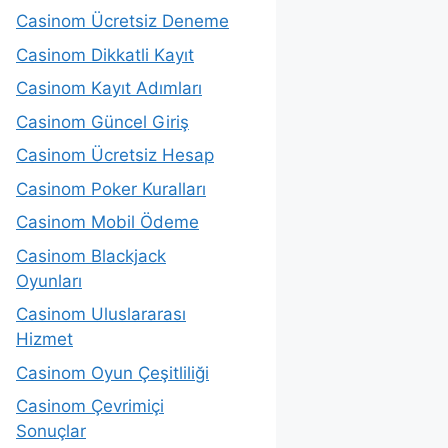
Casinom Ücretsiz Deneme
Casinom Dikkatli Kayıt
Casinom Kayıt Adımları
Casinom Güncel Giriş
Casinom Ücretsiz Hesap
Casinom Poker Kuralları
Casinom Mobil Ödeme
Casinom Blackjack
Oyunları
Casinom Uluslararası
Hizmet
Casinom Oyun Çeşitliliği
Casinom Çevrimiçi
Sonuçlar