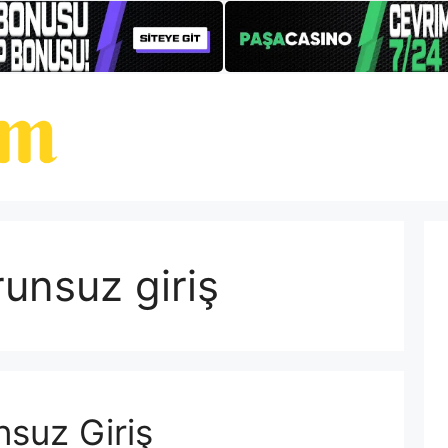
unsuz giriş
suz Giriş