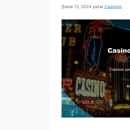
Şubat 13, 2024
yazar
Casinom