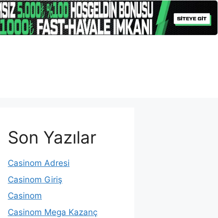
Son Yazılar
Casinom Adresi
Casinom Giriş
Casinom
Casinom Mega Kazanç