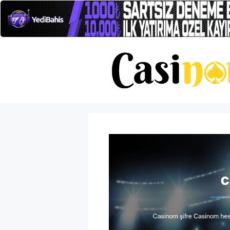
İçeriğe
atla