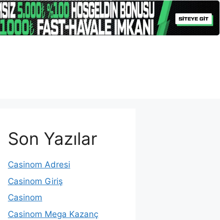
Son Yazılar
Casinom Adresi
Casinom Giriş
Casinom
Casinom Mega Kazanç