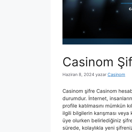
Casinom Şif
Haziran 8, 2024
yazar
Casinom
Casinom şifre Casinom hesabı
durumdur. İnternet, insanları
profile katılmasını mümkün kı
ilgili bilgilerin karışması ve
üye olurken belirlediğiniz şif
sürede, kolaylıkla yeni şifre