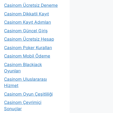
Casinom Ücretsiz Deneme
Casinom Dikkatli Kayıt
Casinom Kayıt Adımları
Casinom Güncel Giriş
Casinom Ücretsiz Hesap
Casinom Poker Kuralları
Casinom Mobil Ödeme
Casinom Blackjack
Oyunları
Casinom Uluslararası
Hizmet
Casinom Oyun Çeşitliliği
Casinom Çevrimiçi
Sonuçlar