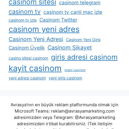
casinom sitesi
casinom telegram
casinom tv
casinom tv canli maç izle
Casinom Twitter
casinom tv izle
casinom yeni adres
Casinom Yeni Adresi
Casinom Yeni Giriş
Casinom Şikayet
Casinom Üyelik
giris adresi casinom
casino sitesi casinom
kayit casinom
mobil casinom
yeni adresi casinom
yeni giris casinom
Avrasya'nın en büyük reklam platformunda olmak için
Microsoft Teams:
reklam@avrasyamarketing.com
adresimizden veya Telegram: @Avrasyamarketing
adresimizden irtibat kurabilirsiniz. (Tek iletişim