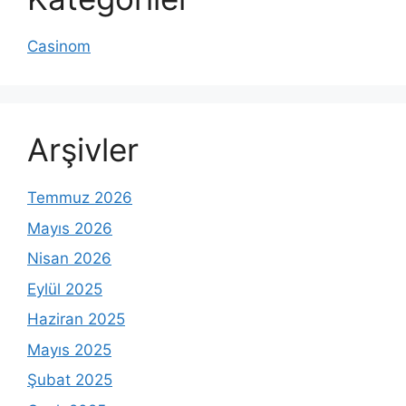
Casinom
Arşivler
Temmuz 2026
Mayıs 2026
Nisan 2026
Eylül 2025
Haziran 2025
Mayıs 2025
Şubat 2025