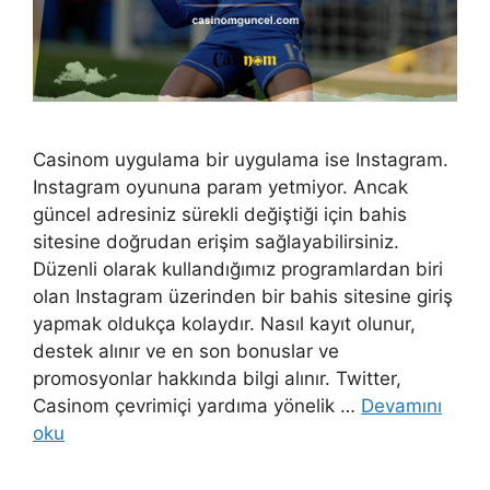
Casinom uygulama bir uygulama ise Instagram.
Instagram oyununa param yetmiyor. Ancak
güncel adresiniz sürekli değiştiği için bahis
sitesine doğrudan erişim sağlayabilirsiniz.
Düzenli olarak kullandığımız programlardan biri
olan Instagram üzerinden bir bahis sitesine giriş
yapmak oldukça kolaydır. Nasıl kayıt olunur,
destek alınır ve en son bonuslar ve
promosyonlar hakkında bilgi alınır. Twitter,
Casinom çevrimiçi yardıma yönelik …
Devamını
oku