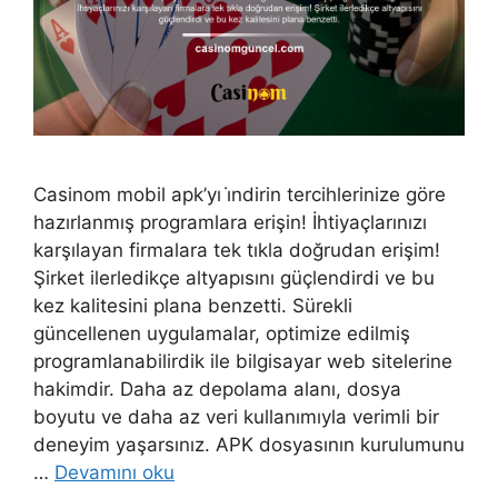
Casinom mobil apk’yı i̇ndirin tercihlerinize göre
hazırlanmış programlara erişin! İhtiyaçlarınızı
karşılayan firmalara tek tıkla doğrudan erişim!
Şirket ilerledikçe altyapısını güçlendirdi ve bu
kez kalitesini plana benzetti. Sürekli
güncellenen uygulamalar, optimize edilmiş
programlanabilirdik ile bilgisayar web sitelerine
hakimdir. Daha az depolama alanı, dosya
boyutu ve daha az veri kullanımıyla verimli bir
deneyim yaşarsınız. APK dosyasının kurulumunu
…
Devamını oku