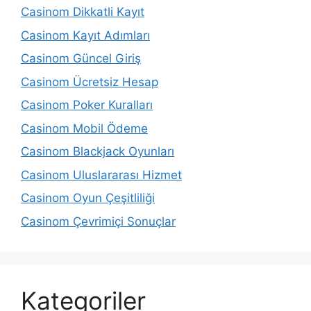
Casinom Dikkatli Kayıt
Casinom Kayıt Adımları
Casinom Güncel Giriş
Casinom Ücretsiz Hesap
Casinom Poker Kuralları
Casinom Mobil Ödeme
Casinom Blackjack Oyunları
Casinom Uluslararası Hizmet
Casinom Oyun Çeşitliliği
Casinom Çevrimiçi Sonuçlar
Kategoriler